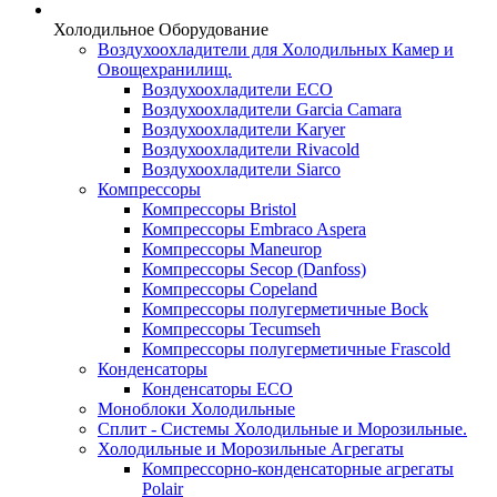
Холодильное Оборудование
Воздухоохладители для Холодильных Камер и
Овощехранилищ.
Воздухоохладители ECO
Воздухоохладители Garcia Camara
Воздухоохладители Karyer
Воздухоохладители Rivacold
Воздухоохладители Siarco
Компрессоры
Компрессоры Bristol
Компрессоры Embraco Aspera
Компрессоры Maneurop
Компрессоры Secop (Danfoss)
Компрессоры Copeland
Компрессоры полугерметичные Bock
Компрессоры Tecumseh
Компрессоры полугерметичные Frascold
Конденсаторы
Конденсаторы ECO
Моноблоки Холодильные
Сплит - Системы Холодильные и Морозильные.
Холодильные и Морозильные Агрегаты
Компрессорно-конденсаторные агрегаты
Polair