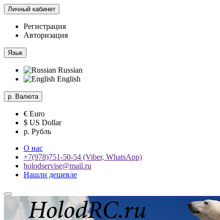
Личный кабинет
Регистрация
Авторизация
Язык
Russian
English
р.
Валюта
€ Euro
$ US Dollar
р. Рубль
О нас
+7(978)751-50-54 (Viber, WhatsApp)
holodservise@mail.ru
Нашли дешевле