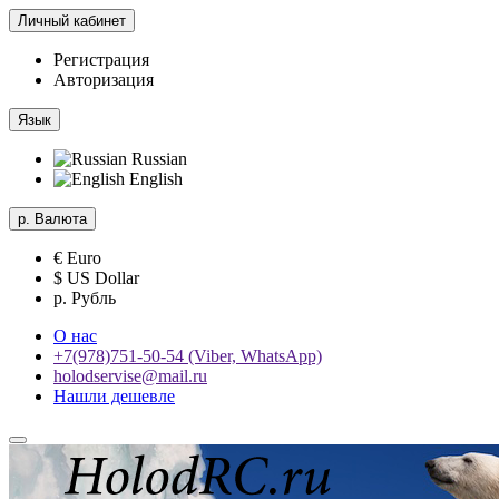
Личный кабинет
Регистрация
Авторизация
Язык
Russian
English
р.
Валюта
€ Euro
$ US Dollar
р. Рубль
О нас
+7(978)751-50-54 (Viber, WhatsApp)
holodservise@mail.ru
Нашли дешевле