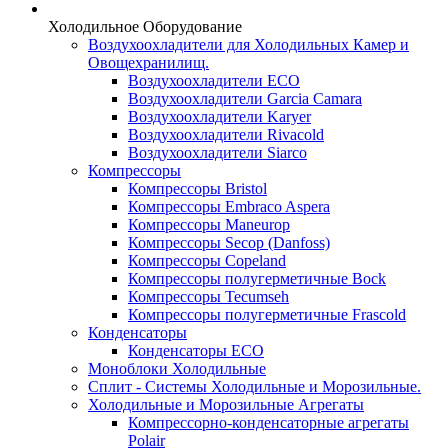
Холодильное Оборудование
Воздухоохладители для Холодильных Камер и
Овощехранилищ.
Воздухоохладители ECO
Воздухоохладители Garcia Camara
Воздухоохладители Karyer
Воздухоохладители Rivacold
Воздухоохладители Siarco
Компрессоры
Компрессоры Bristol
Компрессоры Embraco Aspera
Компрессоры Maneurop
Компрессоры Secop (Danfoss)
Компрессоры Copeland
Компрессоры полугерметичные Bock
Компрессоры Tecumseh
Компрессоры полугерметичные Frascold
Конденсаторы
Конденсаторы ECO
Моноблоки Холодильные
Сплит - Системы Холодильные и Морозильные.
Холодильные и Морозильные Агрегаты
Компрессорно-конденсаторные агрегаты
Polair