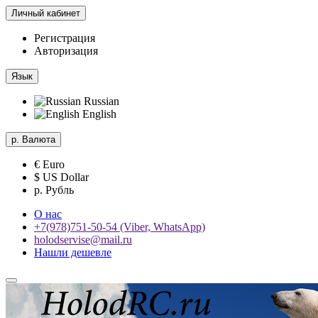
Личный кабинет
Регистрация
Авторизация
Язык
Russian
English
р.
Валюта
€ Euro
$ US Dollar
р. Рубль
О нас
+7(978)751-50-54 (Viber, WhatsApp)
holodservise@mail.ru
Нашли дешевле