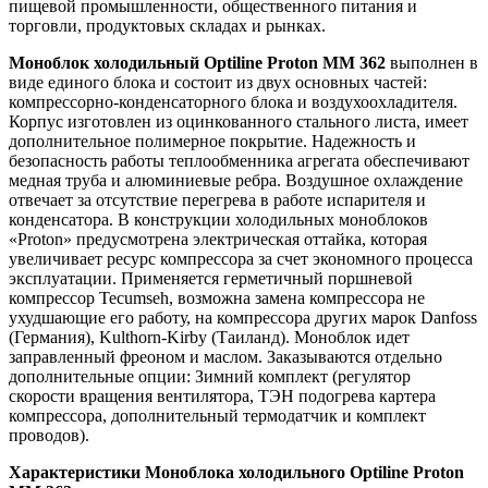
пищевой промышленности, общественного питания и
торговли, продуктовых складах и рынках.
Моноблок холодильный Optiline Proton MM 362
выполнен в
виде единого блока и состоит из двух основных частей:
компрессорно-конденсаторного блока и воздухоохладителя.
Корпус изготовлен из оцинкованного стального листа, имеет
дополнительное полимерное покрытие. Надежность и
безопасность работы теплообменника агрегата обеспечивают
медная труба и алюминиевые ребра. Воздушное охлаждение
отвечает за отсутствие перегрева в работе испарителя и
конденсатора. В конструкции холодильных моноблоков
«Proton» предусмотрена электрическая оттайка, которая
увеличивает ресурс компрессора за счет экономного процесса
эксплуатации. Применяется герметичный поршневой
компрессор Tecumseh, возможна замена компрессора не
ухудшающие его работу, на компрессора других марок Danfoss
(Германия), Kulthorn-Kirby (Таиланд). Моноблок идет
заправленный фреоном и маслом. Заказываются отдельно
дополнительные опции: Зимний комплект (регулятор
скорости вращения вентилятора, ТЭН подогрева картера
компрессора, дополнительный термодатчик и комплект
проводов).
Характеристики Моноблока холодильного Optiline Proton