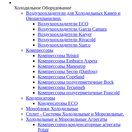
Холодильное Оборудование
Воздухоохладители для Холодильных Камер и
Овощехранилищ.
Воздухоохладители ECO
Воздухоохладители Garcia Camara
Воздухоохладители Karyer
Воздухоохладители Rivacold
Воздухоохладители Siarco
Компрессоры
Компрессоры Bristol
Компрессоры Embraco Aspera
Компрессоры Maneurop
Компрессоры Secop (Danfoss)
Компрессоры Copeland
Компрессоры полугерметичные Bock
Компрессоры Tecumseh
Компрессоры полугерметичные Frascold
Конденсаторы
Конденсаторы ECO
Моноблоки Холодильные
Сплит - Системы Холодильные и Морозильные.
Холодильные и Морозильные Агрегаты
Компрессорно-конденсаторные агрегаты
Polair