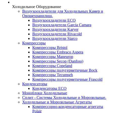
Холодильное Оборудование
Воздухоохладители для Холодильных Камер и
Овощехранилищ.
Воздухоохладители ECO
Воздухоохладители Garcia Camara
Воздухоохладители Karyer
Воздухоохладители Rivacold
Воздухоохладители Siarco
Компрессоры
Компрессоры Bristol
Компрессоры Embraco Aspera
Компрессоры Maneurop
Компрессоры Secop (Danfoss)
Компрессоры Copeland
Компрессоры полугерметичные Bock
Компрессоры Tecumseh
Компрессоры полугерметичные Frascold
Конденсаторы
Конденсаторы ECO
Моноблоки Холодильные
Сплит - Системы Холодильные и Морозильные.
Холодильные и Морозильные Агрегаты
Компрессорно-конденсаторные агрегаты
Polair