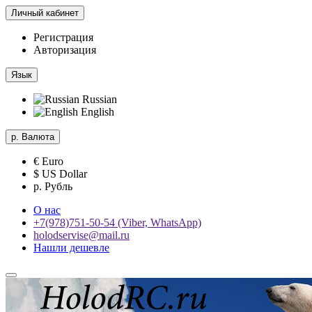
Личный кабинет
Регистрация
Авторизация
Язык
Russian
English
р.
Валюта
€ Euro
$ US Dollar
р. Рубль
О нас
+7(978)751-50-54 (Viber, WhatsApp)
holodservise@mail.ru
Нашли дешевле