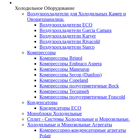
Холодильное Оборудование
Воздухоохладители для Холодильных Камер и
Овощехранилищ.
Воздухоохладители ECO
Воздухоохладители Garcia Camara
Воздухоохладители Karyer
Воздухоохладители Rivacold
Воздухоохладители Siarco
Компрессоры
Компрессоры Bristol
Компрессоры Embraco Aspera
Компрессоры Maneurop
Компрессоры Secop (Danfoss)
Компрессоры Copeland
Компрессоры полугерметичные Bock
Компрессоры Tecumseh
Компрессоры полугерметичные Frascold
Конденсаторы
Конденсаторы ECO
Моноблоки Холодильные
Сплит - Системы Холодильные и Морозильные.
Холодильные и Морозильные Агрегаты
Компрессорно-конденсаторные агрегаты
Polair