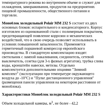
температурного режима во внутреннем объеме и служит для
охлаждения, замораживания, продуктов на предприятиях
пищевой промышленности, общественного питания и
торговли.
Моноблок холодильный Polair MM 232 S
состоит из двух
основных блоков: испарительного и конденсаторного. Корпус
изготовлен из оцинкованной стали с полимерным покрытием,
предотвращающей появление коррозии и механических
воздействий, что в свою очередь позволяет использовать в
условиях повышенной запыленности. Применяется
герметичный поршневой компрессор европейского
производства. В стандартную комплектацию входят:
светильник с лампой накаливания, соединитель, сетевой
выключатель, созетка (для 3-х фазных агрегатов), трубка слива
воды, кронштейн навески, метизы. Отдельно
комплектуется дополнительными опциями "Зимний
комплект" (эксплуатации при температуре окружающего
воздуха до -10°С) и "Пульт дистанционного управления"
(размещения панели управления на некотором расстоянии от
моноблока).
Характеристики Моноблок холодильный Polair MM 232 S
3
Объем холодильной камеры, м
, не более - 42,2