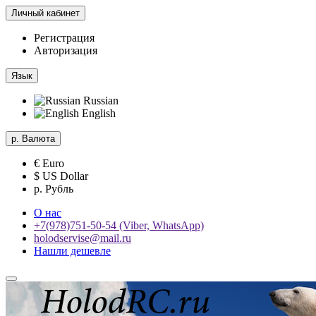
Личный кабинет
Регистрация
Авторизация
Язык
Russian
English
р.
Валюта
€ Euro
$ US Dollar
р. Рубль
О нас
+7(978)751-50-54 (Viber, WhatsApp)
holodservise@mail.ru
Нашли дешевле