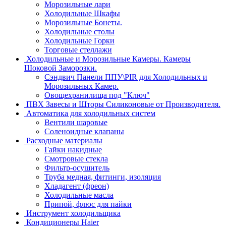
Морозильные лари
Холодильные Шкафы
Морозильные Бонеты.
Холодильные столы
Холодильные Горки
Торговые стеллажи
Холодильные и Морозильные Камеры. Камеры
Шоковой Заморозки.
Сэндвич Панели ППУ\PIR для Холодильных и
Морозильных Камер.
Овощехранилища под "Ключ"
ПВХ Завесы и Шторы Силиконовые от Производителя.
Автоматика для холодильных систем
Вентили шаровые
Соленоидные клапаны
Расходные материалы
Гайки накидные
Смотровые стекла
Фильтр-осушитель
Труба медная, фитинги, изоляция
Хладагент (фреон)
Холодильные масла
Припой, флюс для пайки
Инструмент холодильщика
Кондиционеры Haier