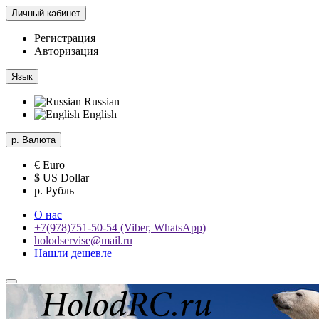
Личный кабинет
Регистрация
Авторизация
Язык
Russian
English
р.
Валюта
€ Euro
$ US Dollar
р. Рубль
О нас
+7(978)751-50-54 (Viber, WhatsApp)
holodservise@mail.ru
Нашли дешевле