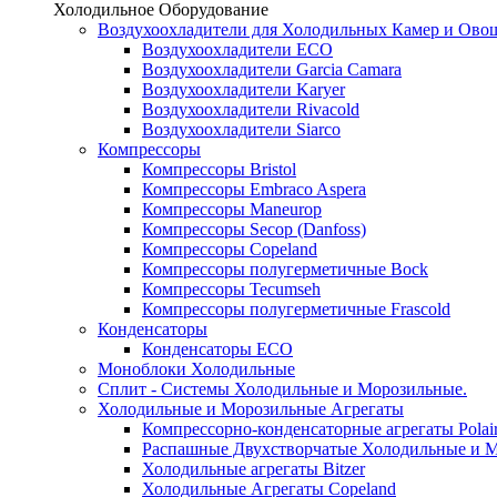
Холодильное Оборудование
Воздухоохладители для Холодильных Камер и Ово
Воздухоохладители ECO
Воздухоохладители Garcia Camara
Воздухоохладители Karyer
Воздухоохладители Rivacold
Воздухоохладители Siarco
Компрессоры
Компрессоры Bristol
Компрессоры Embraco Aspera
Компрессоры Maneurop
Компрессоры Secop (Danfoss)
Компрессоры Copeland
Компрессоры полугерметичные Bock
Компрессоры Tecumseh
Компрессоры полугерметичные Frascold
Конденсаторы
Конденсаторы ECO
Моноблоки Холодильные
Сплит - Системы Холодильные и Морозильные.
Холодильные и Морозильные Агрегаты
Компрессорно-конденсаторные агрегаты Polai
Распашные Двухстворчатые Холодильные и М
Холодильные агрегаты Bitzer
Холодильные Агрегаты Copeland