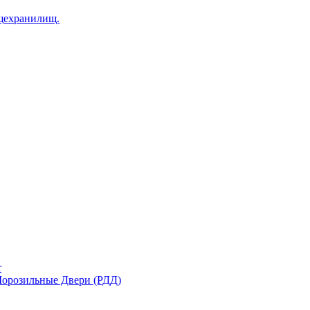
щехранилищ.
r
орозильные Двери (РДД)