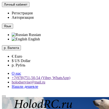
Личный кабинет
Регистрация
Авторизация
Язык
Russian
English
р.
Валюта
€ Euro
$ US Dollar
р. Рубль
О нас
+7(978)751-50-54 (Viber, WhatsApp)
holodservise@mail.ru
Нашли дешевле