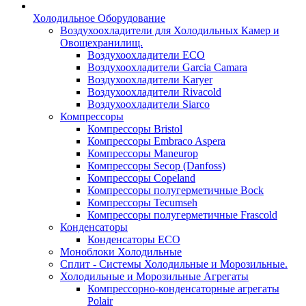
Холодильное Оборудование
Воздухоохладители для Холодильных Камер и
Овощехранилищ.
Воздухоохладители ECO
Воздухоохладители Garcia Camara
Воздухоохладители Karyer
Воздухоохладители Rivacold
Воздухоохладители Siarco
Компрессоры
Компрессоры Bristol
Компрессоры Embraco Aspera
Компрессоры Maneurop
Компрессоры Secop (Danfoss)
Компрессоры Copeland
Компрессоры полугерметичные Bock
Компрессоры Tecumseh
Компрессоры полугерметичные Frascold
Конденсаторы
Конденсаторы ECO
Моноблоки Холодильные
Сплит - Системы Холодильные и Морозильные.
Холодильные и Морозильные Агрегаты
Компрессорно-конденсаторные агрегаты
Polair