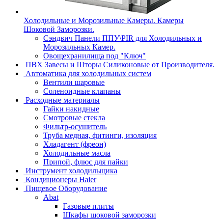
Холодильные и Морозильные Камеры. Камеры
Шоковой Заморозки.
Сэндвич Панели ППУ\PIR для Холодильных и
Морозильных Камер.
Овощехранилища под "Ключ"
ПВХ Завесы и Шторы Силиконовые от Производителя.
Автоматика для холодильных систем
Вентили шаровые
Соленоидные клапаны
Расходные материалы
Гайки накидные
Смотровые стекла
Фильтр-осушитель
Труба медная, фитинги, изоляция
Хладагент (фреон)
Холодильные масла
Припой, флюс для пайки
Инструмент холодильщика
Кондиционеры Haier
Пищевое Оборудование
Abat
Газовые плиты
Шкафы шоковой заморозки