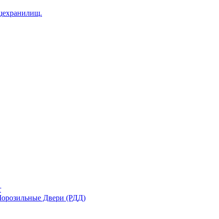
щехранилищ.
r
орозильные Двери (РДД)