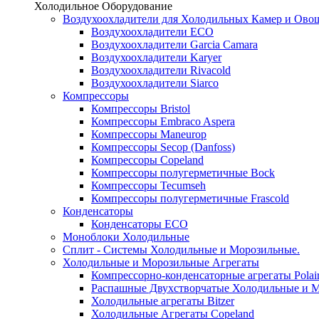
Холодильное Оборудование
Воздухоохладители для Холодильных Камер и Ово
Воздухоохладители ECO
Воздухоохладители Garcia Camara
Воздухоохладители Karyer
Воздухоохладители Rivacold
Воздухоохладители Siarco
Компрессоры
Компрессоры Bristol
Компрессоры Embraco Aspera
Компрессоры Maneurop
Компрессоры Secop (Danfoss)
Компрессоры Copeland
Компрессоры полугерметичные Bock
Компрессоры Tecumseh
Компрессоры полугерметичные Frascold
Конденсаторы
Конденсаторы ECO
Моноблоки Холодильные
Сплит - Системы Холодильные и Морозильные.
Холодильные и Морозильные Агрегаты
Компрессорно-конденсаторные агрегаты Polai
Распашные Двухстворчатые Холодильные и М
Холодильные агрегаты Bitzer
Холодильные Агрегаты Copeland