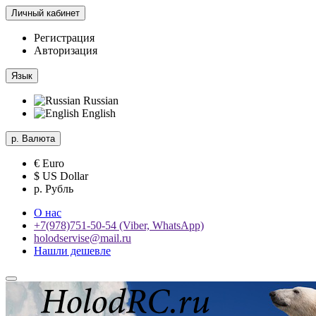
Личный кабинет
Регистрация
Авторизация
Язык
Russian
English
р.
Валюта
€ Euro
$ US Dollar
р. Рубль
О нас
+7(978)751-50-54 (Viber, WhatsApp)
holodservise@mail.ru
Нашли дешевле