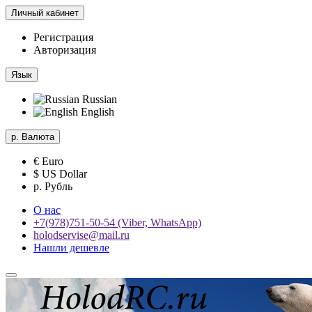
Личный кабинет
Регистрация
Авторизация
Язык
Russian
English
р.
Валюта
€ Euro
$ US Dollar
р. Рубль
О нас
+7(978)751-50-54 (Viber, WhatsApp)
holodservise@mail.ru
Нашли дешевле