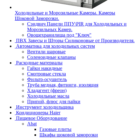
Холодильные и Морозильные Камеры. Камеры
Шоковой Заморозки.
Сэндвич Панели ППУ\PIR для Холодильных и
Морозильных Камер.
Овощехранилища под "Ключ"
ПВХ Завесы и Шторы Силиконовые от Производителя.
Автоматика для холодильных систем
Вентили шаровые
Соленоидные клапаны
Расходные материалы
Гайки накидные
Смотровые стекла
Фильтр-осушитель
Труба медная, фитинги, изоляция
Хладагент (фреон)
Холодильные масла
Припой, флюс для пайки
Инструмент холодильщика
Кондиционеры Haier
Пищевое Оборудование
Abat
Газовые плиты
Шкафы шоковой заморозки