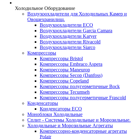
Холодильное Оборудование
Воздухоохладители для Холодильных Камер и
Овощехранилищ.
Воздухоохладители ECO
Воздухоохладители Garcia Camara
Воздухоохладители Karyer
Воздухоохладители Rivacold
Воздухоохладители Siarco
Компрессоры
Компрессоры Bristol
Компрессоры Embraco Aspera
Компрессоры Maneurop
Компрессоры Secop (Danfoss)
Компрессоры Copeland
Компрессоры полугерметичные Bock
Компрессоры Tecumseh
Компрессоры полугерметичные Frascold
Конденсаторы
Конденсаторы ECO
Моноблоки Холодильные
Сплит - Системы Холодильные и Морозильные.
Холодильные и Морозильные Агрегаты
Компрессорно-конденсаторные агрегаты
Polair