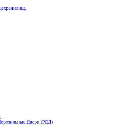
щехранилищ.
r
орозильные Двери (РДД)