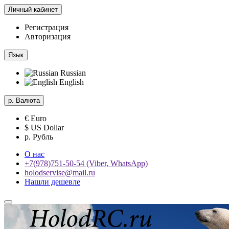
Личный кабинет
Регистрация
Авторизация
Язык
Russian
English
р.
Валюта
€ Euro
$ US Dollar
р. Рубль
О нас
+7(978)751-50-54 (Viber, WhatsApp)
holodservise@mail.ru
Нашли дешевле