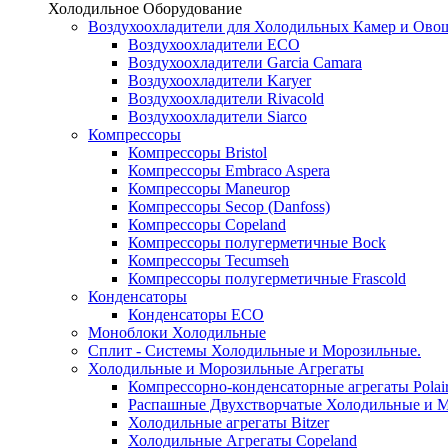
Холодильное Оборудование
Воздухоохладители для Холодильных Камер и Ово
Воздухоохладители ECO
Воздухоохладители Garcia Camara
Воздухоохладители Karyer
Воздухоохладители Rivacold
Воздухоохладители Siarco
Компрессоры
Компрессоры Bristol
Компрессоры Embraco Aspera
Компрессоры Maneurop
Компрессоры Secop (Danfoss)
Компрессоры Copeland
Компрессоры полугерметичные Bock
Компрессоры Tecumseh
Компрессоры полугерметичные Frascold
Конденсаторы
Конденсаторы ECO
Моноблоки Холодильные
Сплит - Системы Холодильные и Морозильные.
Холодильные и Морозильные Агрегаты
Компрессорно-конденсаторные агрегаты Polai
Распашные Двухстворчатые Холодильные и М
Холодильные агрегаты Bitzer
Холодильные Агрегаты Copeland