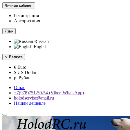
Личный кабинет
Регистрация
Авторизация
Язык
Russian
English
р.
Валюта
€ Euro
$ US Dollar
р. Рубль
О нас
+7(978)751-50-54 (Viber, WhatsApp)
holodservise@mail.ru
Нашли дешевле