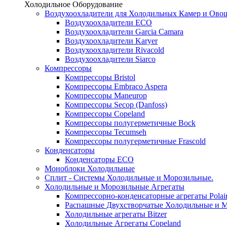
Холодильное Оборудование
Воздухоохладители для Холодильных Камер и Ово
Воздухоохладители ECO
Воздухоохладители Garcia Camara
Воздухоохладители Karyer
Воздухоохладители Rivacold
Воздухоохладители Siarco
Компрессоры
Компрессоры Bristol
Компрессоры Embraco Aspera
Компрессоры Maneurop
Компрессоры Secop (Danfoss)
Компрессоры Copeland
Компрессоры полугерметичные Bock
Компрессоры Tecumseh
Компрессоры полугерметичные Frascold
Конденсаторы
Конденсаторы ECO
Моноблоки Холодильные
Сплит - Системы Холодильные и Морозильные.
Холодильные и Морозильные Агрегаты
Компрессорно-конденсаторные агрегаты Polai
Распашные Двухстворчатые Холодильные и М
Холодильные агрегаты Bitzer
Холодильные Агрегаты Copeland