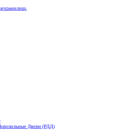
щехранилищ.
r
орозильные Двери (РДД)