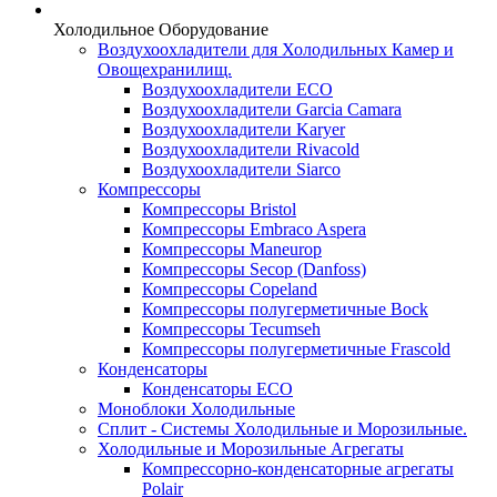
Холодильное Оборудование
Воздухоохладители для Холодильных Камер и
Овощехранилищ.
Воздухоохладители ECO
Воздухоохладители Garcia Camara
Воздухоохладители Karyer
Воздухоохладители Rivacold
Воздухоохладители Siarco
Компрессоры
Компрессоры Bristol
Компрессоры Embraco Aspera
Компрессоры Maneurop
Компрессоры Secop (Danfoss)
Компрессоры Copeland
Компрессоры полугерметичные Bock
Компрессоры Tecumseh
Компрессоры полугерметичные Frascold
Конденсаторы
Конденсаторы ECO
Моноблоки Холодильные
Сплит - Системы Холодильные и Морозильные.
Холодильные и Морозильные Агрегаты
Компрессорно-конденсаторные агрегаты
Polair