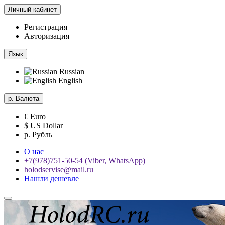
Личный кабинет
Регистрация
Авторизация
Язык
Russian
English
р.
Валюта
€ Euro
$ US Dollar
р. Рубль
О нас
+7(978)751-50-54 (Viber, WhatsApp)
holodservise@mail.ru
Нашли дешевле