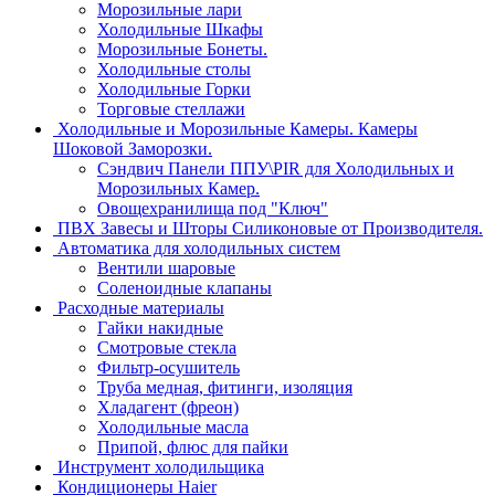
Морозильные лари
Холодильные Шкафы
Морозильные Бонеты.
Холодильные столы
Холодильные Горки
Торговые стеллажи
Холодильные и Морозильные Камеры. Камеры
Шоковой Заморозки.
Сэндвич Панели ППУ\PIR для Холодильных и
Морозильных Камер.
Овощехранилища под "Ключ"
ПВХ Завесы и Шторы Силиконовые от Производителя.
Автоматика для холодильных систем
Вентили шаровые
Соленоидные клапаны
Расходные материалы
Гайки накидные
Смотровые стекла
Фильтр-осушитель
Труба медная, фитинги, изоляция
Хладагент (фреон)
Холодильные масла
Припой, флюс для пайки
Инструмент холодильщика
Кондиционеры Haier