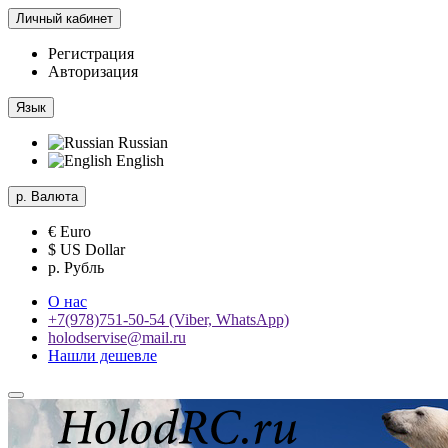
Личный кабинет
Регистрация
Авторизация
Язык
Russian
English
р.
Валюта
€ Euro
$ US Dollar
р. Рубль
О нас
+7(978)751-50-54 (Viber, WhatsApp)
holodservise@mail.ru
Нашли дешевле