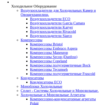
Холодильное Оборудование
Воздухоохладители для Холодильных Камер и
Овощехранилищ.
Воздухоохладители ECO
Воздухоохладители Garcia Camara
Воздухоохладители Karyer
Воздухоохладители Rivacold
Воздухоохладители Siarco
Компрессоры
Компрессоры Bristol
Компрессоры Embraco Aspera
Компрессоры Maneurop
Компрессоры Secop (Danfoss)
Компрессоры Copeland
Компрессоры полугерметичные Bock
Компрессоры Tecumseh
Компрессоры полугерметичные Frascold
Конденсаторы
Конденсаторы ECO
Моноблоки Холодильные
Сплит - Системы Холодильные и Морозильные.
Холодильные и Морозильные Агрегаты
Компрессорно-конденсаторные агрегаты
Polair