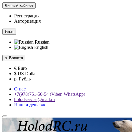
Личный кабинет
Регистрация
Авторизация
Язык
Russian
English
р.
Валюта
€ Euro
$ US Dollar
р. Рубль
О нас
+7(978)751-50-54 (Viber, WhatsApp)
holodservise@mail.ru
Нашли дешевле