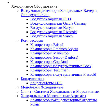
Холодильное Оборудование
Воздухоохладители для Холодильных Камер и
Овощехранилищ.
Воздухоохладители ECO
Воздухоохладители Garcia Camara
Воздухоохладители Karyer
Воздухоохладители Rivacold
Воздухоохладители Siarco
Компрессоры
Компрессоры Bristol
Компрессоры Embraco Aspera
Компрессоры Maneurop
Компрессоры Secop (Danfoss)
Компрессоры Copeland
Компрессоры полугерметичные Bock
Компрессоры Tecumseh
Компрессоры полугерметичные Frascold
Конденсаторы
Конденсаторы ECO
Моноблоки Холодильные
Сплит - Системы Холодильные и Морозильные.
Холодильные и Морозильные Агрегаты
Компрессорно-конденсаторные агрегаты
Polair