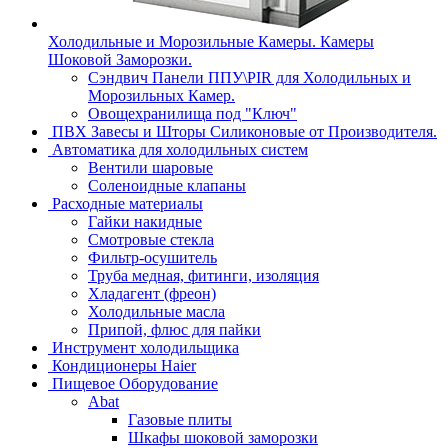
Холодильные и Морозильные Камеры. Камеры
Шоковой Заморозки.
Сэндвич Панели ППУ\PIR для Холодильных и
Морозильных Камер.
Овощехранилища под "Ключ"
ПВХ Завесы и Шторы Силиконовые от Производителя.
Автоматика для холодильных систем
Вентили шаровые
Соленоидные клапаны
Расходные материалы
Гайки накидные
Смотровые стекла
Фильтр-осушитель
Труба медная, фитинги, изоляция
Хладагент (фреон)
Холодильные масла
Припой, флюс для пайки
Инструмент холодильщика
Кондиционеры Haier
Пищевое Оборудование
Abat
Газовые плиты
Шкафы шоковой заморозки