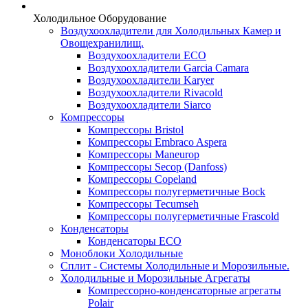
Холодильное Оборудование
Воздухоохладители для Холодильных Камер и
Овощехранилищ.
Воздухоохладители ECO
Воздухоохладители Garcia Camara
Воздухоохладители Karyer
Воздухоохладители Rivacold
Воздухоохладители Siarco
Компрессоры
Компрессоры Bristol
Компрессоры Embraco Aspera
Компрессоры Maneurop
Компрессоры Secop (Danfoss)
Компрессоры Copeland
Компрессоры полугерметичные Bock
Компрессоры Tecumseh
Компрессоры полугерметичные Frascold
Конденсаторы
Конденсаторы ECO
Моноблоки Холодильные
Сплит - Системы Холодильные и Морозильные.
Холодильные и Морозильные Агрегаты
Компрессорно-конденсаторные агрегаты
Polair