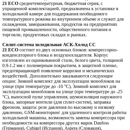
21 ECO
среднетемпературная, бюджетная серия, с
упращенной комплектацией, предназначена к установке в
холодильной камере для поддержания необходимого
температурного режима во внутреннем объеме и служит для
охлаждения, замораживания, продуктов на предприятиях
пищевой промышленности, общественного питания и
торговли, продуктовых складах и рынках.
Сплит-система холодильная АСК-Холод CC
21 ECO
состоит из двух основных блоков: компрессорно-
конденсаторного блока и воздухоохладителя. Корпус
изготовлен из оцинкованной стали, белого цвета, толщиной
0.9-1.2 мм с полимерным покрытием, в защитной пленке,
предотвращающей появление коррозии и механических
воздействий. Дополнительно заказываются следующие
опции: Зимний комплект для эксплуатации моноблоков на
улице (при температуре до -10 °С), Зимний комплект для
эксплуатации моноблоков на улице (при температуре до -25
°С), выносной пульт управления, шумоизоляция наружного
блока, запорные вентили (для сплит-систем), заправка
фреоном, защита: реле давления по высокому и низкому
давлению, GSM-мониторинг для удаленного контроля работы
холодильной машины, возможность замены компрессора при
необходимости на компрессора других марок Danfoss
(Германия), Cubigel (Испания), Aspera (Словакия),