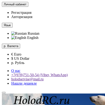
Личный кабинет
Регистрация
Авторизация
Язык
Russian
English
р.
Валюта
€ Euro
$ US Dollar
р. Рубль
О нас
+7(978)751-50-54 (Viber, WhatsApp)
holodservise@mail.ru
Нашли дешевле