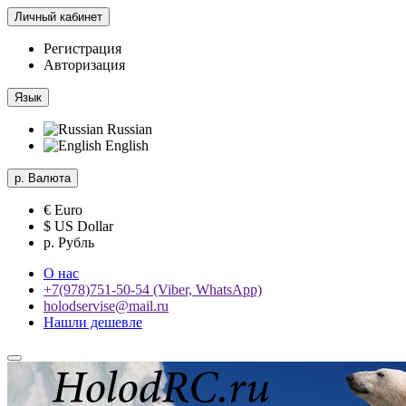
Личный кабинет
Регистрация
Авторизация
Язык
Russian
English
р.
Валюта
€ Euro
$ US Dollar
р. Рубль
О нас
+7(978)751-50-54 (Viber, WhatsApp)
holodservise@mail.ru
Нашли дешевле