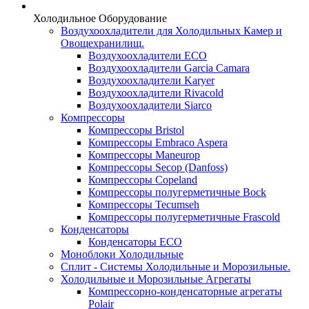
Холодильное Оборудование
Воздухоохладители для Холодильных Камер и
Овощехранилищ.
Воздухоохладители ECO
Воздухоохладители Garcia Camara
Воздухоохладители Karyer
Воздухоохладители Rivacold
Воздухоохладители Siarco
Компрессоры
Компрессоры Bristol
Компрессоры Embraco Aspera
Компрессоры Maneurop
Компрессоры Secop (Danfoss)
Компрессоры Copeland
Компрессоры полугерметичные Bock
Компрессоры Tecumseh
Компрессоры полугерметичные Frascold
Конденсаторы
Конденсаторы ECO
Моноблоки Холодильные
Сплит - Системы Холодильные и Морозильные.
Холодильные и Морозильные Агрегаты
Компрессорно-конденсаторные агрегаты
Polair