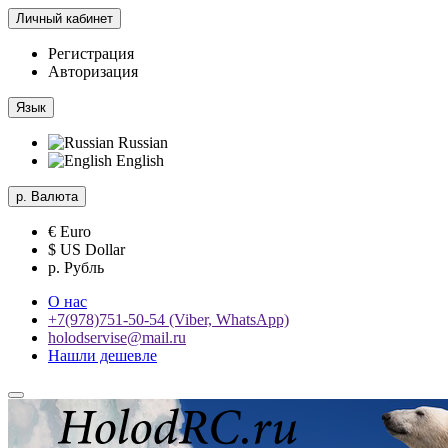
Личный кабинет
Регистрация
Авторизация
Язык
Russian
English
р.
Валюта
€ Euro
$ US Dollar
р. Рубль
О нас
+7(978)751-50-54 (Viber, WhatsApp)
holodservise@mail.ru
Нашли дешевле