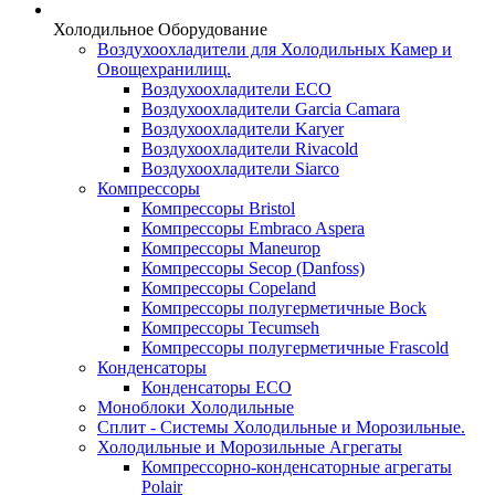
Холодильное Оборудование
Воздухоохладители для Холодильных Камер и
Овощехранилищ.
Воздухоохладители ECO
Воздухоохладители Garcia Camara
Воздухоохладители Karyer
Воздухоохладители Rivacold
Воздухоохладители Siarco
Компрессоры
Компрессоры Bristol
Компрессоры Embraco Aspera
Компрессоры Maneurop
Компрессоры Secop (Danfoss)
Компрессоры Copeland
Компрессоры полугерметичные Bock
Компрессоры Tecumseh
Компрессоры полугерметичные Frascold
Конденсаторы
Конденсаторы ECO
Моноблоки Холодильные
Сплит - Системы Холодильные и Морозильные.
Холодильные и Морозильные Агрегаты
Компрессорно-конденсаторные агрегаты
Polair