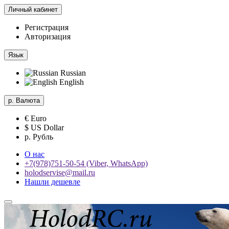
Личный кабинет
Регистрация
Авторизация
Язык
Russian
English
р.
Валюта
€ Euro
$ US Dollar
р. Рубль
О нас
+7(978)751-50-54 (Viber, WhatsApp)
holodservise@mail.ru
Нашли дешевле