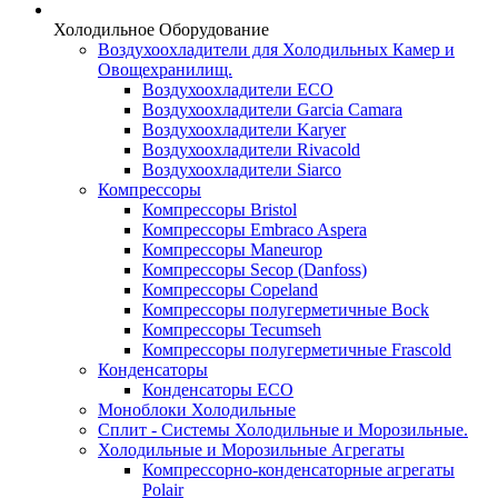
Холодильное Оборудование
Воздухоохладители для Холодильных Камер и
Овощехранилищ.
Воздухоохладители ECO
Воздухоохладители Garcia Camara
Воздухоохладители Karyer
Воздухоохладители Rivacold
Воздухоохладители Siarco
Компрессоры
Компрессоры Bristol
Компрессоры Embraco Aspera
Компрессоры Maneurop
Компрессоры Secop (Danfoss)
Компрессоры Copeland
Компрессоры полугерметичные Bock
Компрессоры Tecumseh
Компрессоры полугерметичные Frascold
Конденсаторы
Конденсаторы ECO
Моноблоки Холодильные
Сплит - Системы Холодильные и Морозильные.
Холодильные и Морозильные Агрегаты
Компрессорно-конденсаторные агрегаты
Polair