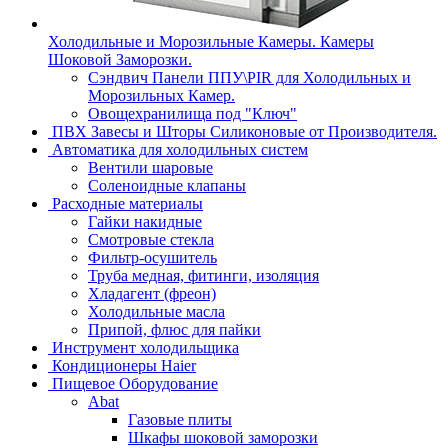
Холодильные и Морозильные Камеры. Камеры
Шоковой Заморозки.
Сэндвич Панели ППУ\PIR для Холодильных и
Морозильных Камер.
Овощехранилища под "Ключ"
ПВХ Завесы и Шторы Силиконовые от Производителя.
Автоматика для холодильных систем
Вентили шаровые
Соленоидные клапаны
Расходные материалы
Гайки накидные
Смотровые стекла
Фильтр-осушитель
Труба медная, фитинги, изоляция
Хладагент (фреон)
Холодильные масла
Припой, флюс для пайки
Инструмент холодильщика
Кондиционеры Haier
Пищевое Оборудование
Abat
Газовые плиты
Шкафы шоковой заморозки