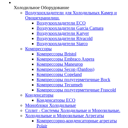
Холодильное Оборудование
Воздухоохладители для Холодильных Камер и
Овощехранилищ.
Воздухоохладители ECO
Воздухоохладители Garcia Camara
Воздухоохладители Karyer
Воздухоохладители Rivacold
Воздухоохладители Siarco
Компрессоры
Компрессоры Bristol
Компрессоры Embraco Aspera
Компрессоры Maneurop
Компрессоры Secop (Danfoss)
Компрессоры Copeland
Компрессоры полугерметичные Bock
Компрессоры Tecumseh
Компрессоры полугерметичные Frascold
Конденсаторы
Конденсаторы ECO
Моноблоки Холодильные
Сплит - Системы Холодильные и Морозильные.
Холодильные и Морозильные Агрегаты
Компрессорно-конденсаторные агрегаты
Polair