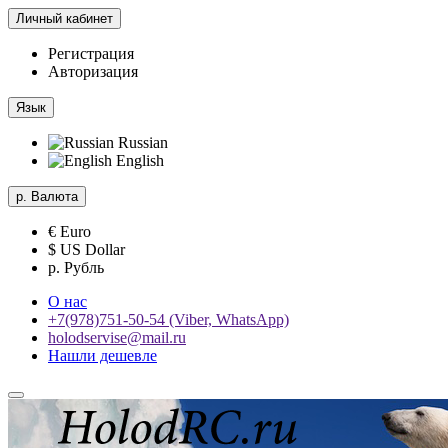
Личный кабинет
Регистрация
Авторизация
Язык
Russian
English
р.
Валюта
€ Euro
$ US Dollar
р. Рубль
О нас
+7(978)751-50-54 (Viber, WhatsApp)
holodservise@mail.ru
Нашли дешевле