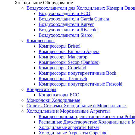
Холодильное Оборудование
Воздухоохладители для Холодильных Камер и Ово
Воздухоохладители ECO
Воздухоохладители Garcia Camara
Воздухоохладители Karyer
Воздухоохладители Rivacold
Воздухоохладители Siarco
Компрессоры
Компрессоры Bristol
Компрессоры Embraco Aspera
Компрессоры Maneurop
Компрессоры Secop (Danfoss)
Компрессоры Copeland
Компрессоры полугерметичные Bock
Компрессоры Tecumseh
Компрессоры полугерметичные Frascold
Конденсаторы
Конденсаторы ECO
Моноблоки Холодильные
Сплит - Системы Холодильные и Морозильные.
Холодильные и Морозильные Агрегаты
Компрессорно-конденсаторные агрегаты Polai
Распашные Двухстворчатые Холодильные и М
Холодильные агрегаты Bitzer
Холодильные Агрегаты Copeland