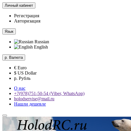
Личный кабинет
Регистрация
Авторизация
Язык
Russian
English
р.
Валюта
€ Euro
$ US Dollar
р. Рубль
О нас
+7(978)751-50-54 (Viber, WhatsApp)
holodservise@mail.ru
Нашли дешевле