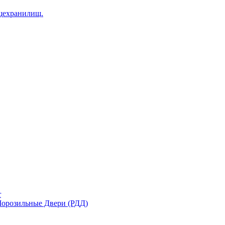
щехранилищ.
r
орозильные Двери (РДД)