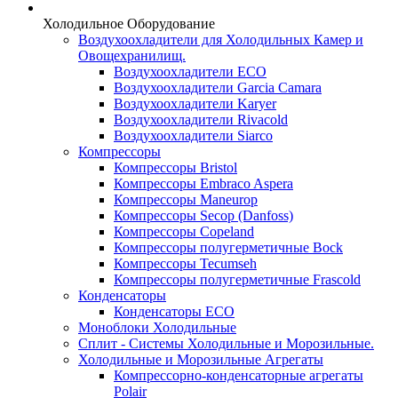
Холодильное Оборудование
Воздухоохладители для Холодильных Камер и
Овощехранилищ.
Воздухоохладители ECO
Воздухоохладители Garcia Camara
Воздухоохладители Karyer
Воздухоохладители Rivacold
Воздухоохладители Siarco
Компрессоры
Компрессоры Bristol
Компрессоры Embraco Aspera
Компрессоры Maneurop
Компрессоры Secop (Danfoss)
Компрессоры Copeland
Компрессоры полугерметичные Bock
Компрессоры Tecumseh
Компрессоры полугерметичные Frascold
Конденсаторы
Конденсаторы ECO
Моноблоки Холодильные
Сплит - Системы Холодильные и Морозильные.
Холодильные и Морозильные Агрегаты
Компрессорно-конденсаторные агрегаты
Polair