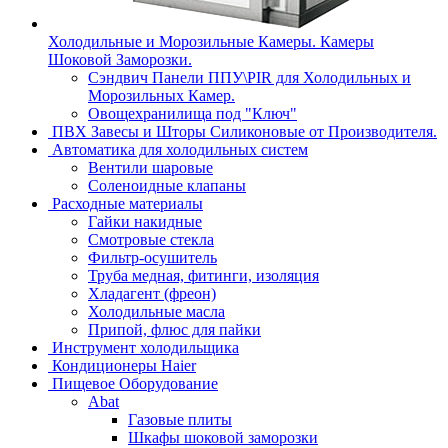
Холодильные и Морозильные Камеры. Камеры
Шоковой Заморозки.
Сэндвич Панели ППУ\PIR для Холодильных и
Морозильных Камер.
Овощехранилища под "Ключ"
ПВХ Завесы и Шторы Силиконовые от Производителя.
Автоматика для холодильных систем
Вентили шаровые
Соленоидные клапаны
Расходные материалы
Гайки накидные
Смотровые стекла
Фильтр-осушитель
Труба медная, фитинги, изоляция
Хладагент (фреон)
Холодильные масла
Припой, флюс для пайки
Инструмент холодильщика
Кондиционеры Haier
Пищевое Оборудование
Abat
Газовые плиты
Шкафы шоковой заморозки