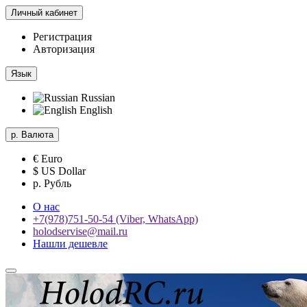
Личный кабинет
Регистрация
Авторизация
Язык
Russian
English
р.
Валюта
€ Euro
$ US Dollar
р. Рубль
О нас
+7(978)751-50-54 (Viber, WhatsApp)
holodservise@mail.ru
Нашли дешевле