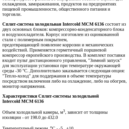
охлаждения, замораживания, продуктов на предприятиях
пищевой промышленности, общественного питания и
торговли.
Сплит-система холодильная Intercold MCM 6136
состоит из
двух основных блоков: компрессорно-конденсаторного блока
и воздухоохладителя. Корпус изготовлен из оцинкованной
стали с полимерным покрытием,
предотвращающей появление коррозии и механических
воздействий. Применяется герметичный поршневой
компрессор европейского производства. В комплект поставки
входит пульт дистанционного управления, "Зимний запуск"
для эксплуатации установки при температуре окружающей
среды -30 °C. Дополнительно заказывается следующая опция:
"Тепло-холод" для поддержания в объеме температуры
посредством включения либо на охлаждение, либо на обогрев,
монитор напряжения.
Характеристики Сплит-системы холодильной
Intercold MCM 6136
3
Объем холодильной камеры, м
, зависит от толщины
изоляции - от 198.0 до 432.0
о
Температурный режим,
С - -5...+10