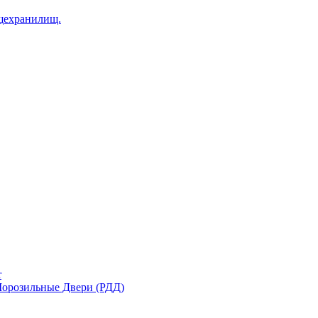
щехранилищ.
r
орозильные Двери (РДД)