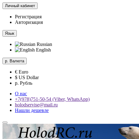
Личный кабинет
Регистрация
Авторизация
Язык
Russian
English
р.
Валюта
€ Euro
$ US Dollar
р. Рубль
О нас
+7(978)751-50-54 (Viber, WhatsApp)
holodservise@mail.ru
Нашли дешевле