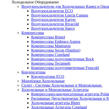
Холодильное Оборудование
Воздухоохладители для Холодильных Камер и Ово
Воздухоохладители ECO
Воздухоохладители Garcia Camara
Воздухоохладители Karyer
Воздухоохладители Rivacold
Воздухоохладители Siarco
Компрессоры
Компрессоры Bristol
Компрессоры Embraco Aspera
Компрессоры Maneurop
Компрессоры Secop (Danfoss)
Компрессоры Copeland
Компрессоры полугерметичные Bock
Компрессоры Tecumseh
Компрессоры полугерметичные Frascold
Конденсаторы
Конденсаторы ECO
Моноблоки Холодильные
Сплит - Системы Холодильные и Морозильные.
Холодильные и Морозильные Агрегаты
Компрессорно-конденсаторные агрегаты Polai
Распашные Двухстворчатые Холодильные и М
Холодильные агрегаты Bitzer
Холодильные Агрегаты Copeland