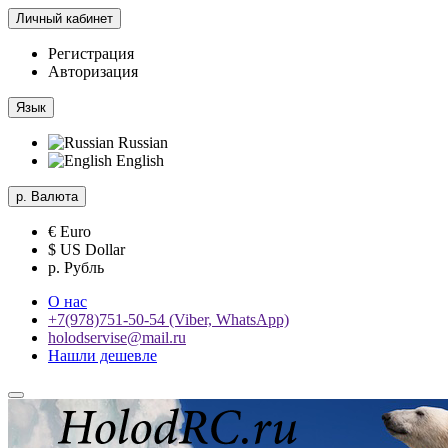
Личный кабинет
Регистрация
Авторизация
Язык
Russian
English
р.
Валюта
€ Euro
$ US Dollar
р. Рубль
О нас
+7(978)751-50-54 (Viber, WhatsApp)
holodservise@mail.ru
Нашли дешевле