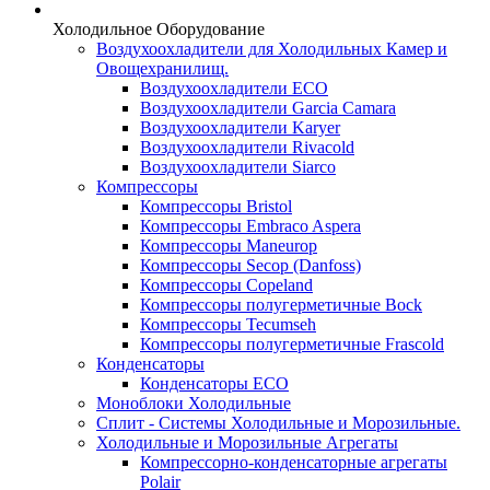
Холодильное Оборудование
Воздухоохладители для Холодильных Камер и
Овощехранилищ.
Воздухоохладители ECO
Воздухоохладители Garcia Camara
Воздухоохладители Karyer
Воздухоохладители Rivacold
Воздухоохладители Siarco
Компрессоры
Компрессоры Bristol
Компрессоры Embraco Aspera
Компрессоры Maneurop
Компрессоры Secop (Danfoss)
Компрессоры Copeland
Компрессоры полугерметичные Bock
Компрессоры Tecumseh
Компрессоры полугерметичные Frascold
Конденсаторы
Конденсаторы ECO
Моноблоки Холодильные
Сплит - Системы Холодильные и Морозильные.
Холодильные и Морозильные Агрегаты
Компрессорно-конденсаторные агрегаты
Polair