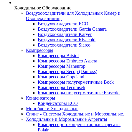
Холодильное Оборудование
Воздухоохладители для Холодильных Камер и
Овощехранилищ.
Воздухоохладители ECO
Воздухоохладители Garcia Camara
Воздухоохладители Karyer
Воздухоохладители Rivacold
Воздухоохладители Siarco
Компрессоры
Компрессоры Bristol
Компрессоры Embraco Aspera
Компрессоры Maneurop
Компрессоры Secop (Danfoss)
Компрессоры Copeland
Компрессоры полугерметичные Bock
Компрессоры Tecumseh
Компрессоры полугерметичные Frascold
Конденсаторы
Конденсаторы ECO
Моноблоки Холодильные
Сплит - Системы Холодильные и Морозильные.
Холодильные и Морозильные Агрегаты
Компрессорно-конденсаторные агрегаты
Polair