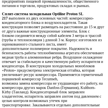
предприятиях пищевой промышленности, общественного
питания и торговли, продуктовых складах и рынках.
Сплит-система холодильная Optiline Proton SL
217
выполнен из двух основных частей: компрессорно-
конденсаторного блока и воздухоохладителя. Такая
конструкция позволяет размещать на расстоянии до 15 м друг
от друга важные конструкционные элементы. Блок с
блоком соединяется между собой кабелем 3 метра и трассой
(трубы и теплоизоляция ) длиной 3 м. Корпус изготовлен из
оцинкованного стального листа, имеет
дополнительное полимерное покрытие. Надежность и
безопасность работы теплообменника агрегата обеспечивают
медная труба и алюминиевые ребра. Воздушное охлаждение
отвечает за стабильную и качественную работу испарителя и
конденсатора. В конструкции холодильных моноблоков
«Proton» предусмотрена электрическая оттайка, которая
увеличивает ресурс компрессора. Применяется герметичный
поршневой компрессор Tecumseh,
возможна замена компрессора не ухудшающие его работу, на
компрессора других марок Danfoss (Германия), Kulthorn-
Kirby (Таиланд). Конденсаторный блок заправлен
хладагентом, испаритель заправлен азотом под давлением с
целью контроля возможных утечек при
транспортировке. Заказываются отдельно дополнительные