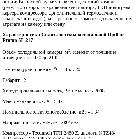
опции: Выносной пульт управления, Зимний комплект
(регулятор скорости вращения вентилятора, ТЭН подогрева
картера компрессора, дополнительный термодатчик и
комплект проводов), козырек навес, комплект для крепления
агрегата на камеру или стену.
Характеристики Сплит-системы холодильной Optiline
Proton SL 217
3
Объем холодильной камеры, м
, зависит от толщины
изоляции - от 10.0 до 21.0
о
Температурный режим,
С - -15...-20
Габарит - 2
Холодопроизводительность, Вт, не менее - 2098
Максимальный ток, А - 5.42
Номинальное электропотребление, кВт - 1.34
Напряжение сети, V/Hz/~ - 380/50/3
Компрессор - Tecumseh TFH 2480 Z, аналоги NTZ48-
4 (Danfoss), AW 2495 Z-9 (Kulthorn-Kirby)