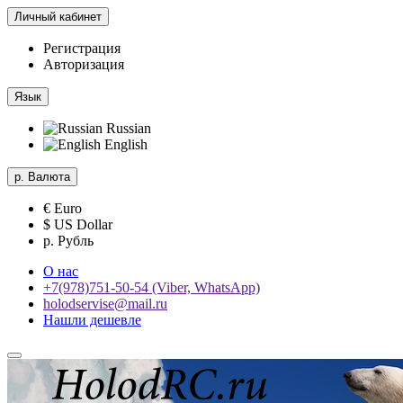
Личный кабинет
Регистрация
Авторизация
Язык
Russian
English
р.
Валюта
€ Euro
$ US Dollar
р. Рубль
О нас
+7(978)751-50-54 (Viber, WhatsApp)
holodservise@mail.ru
Нашли дешевле