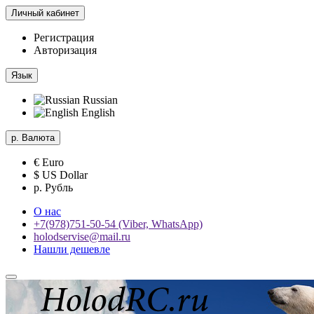
Личный кабинет
Регистрация
Авторизация
Язык
Russian
English
р.
Валюта
€ Euro
$ US Dollar
р. Рубль
О нас
+7(978)751-50-54 (Viber, WhatsApp)
holodservise@mail.ru
Нашли дешевле