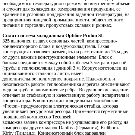
необходимого температурного режима во внутреннем объеме
и служит для охлаждения, замораживания продукции, ее
хранения в условиях поддержания заданной температуры, на
предприятиях пищевой промышленности, общественного
питания и торговли, продуктовых складах и рынках.
Сплит-система холодильная Optiline Proton SL
325
выполнен из двух основных частей: компрессорно-
конденсаторного блока и воздухоохладителя. Такая
конструкция позволяет размещать на расстоянии до 15 м друг
от друга важные конструкционные элементы. Блок с
блоком соединяется между собой кабелем 3 метра и трассой
(трубы и теплоизоляция ) длиной 3 м. Корпус изготовлен из
оцинкованного стального листа, имеет
дополнительное полимерное покрытие. Надежность и
безопасность работы теплообменника агрегата обеспечивают
медная труба и алюминиевые ребра. Воздушное охлаждение
отвечает за стабильную и качественную работу испарителя и
конденсатора. В конструкции холодильных моноблоков
«Proton» предусмотрена электрическая оттайка, которая
увеличивает ресурс компрессора. Применяется герметичный
поршневой компрессор Tecumseh,
возможна замена компрессора не ухудшающие его работу, на
компрессора других марок Danfoss (Германия), Kulthorn-
Kirby (Таиланд). Конденсаторный блок заправлен