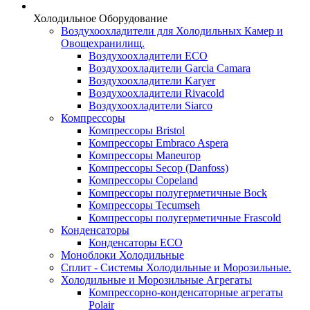
Холодильное Оборудование
Воздухоохладители для Холодильных Камер и
Овощехранилищ.
Воздухоохладители ECO
Воздухоохладители Garcia Camara
Воздухоохладители Karyer
Воздухоохладители Rivacold
Воздухоохладители Siarco
Компрессоры
Компрессоры Bristol
Компрессоры Embraco Aspera
Компрессоры Maneurop
Компрессоры Secop (Danfoss)
Компрессоры Copeland
Компрессоры полугерметичные Bock
Компрессоры Tecumseh
Компрессоры полугерметичные Frascold
Конденсаторы
Конденсаторы ECO
Моноблоки Холодильные
Сплит - Системы Холодильные и Морозильные.
Холодильные и Морозильные Агрегаты
Компрессорно-конденсаторные агрегаты
Polair