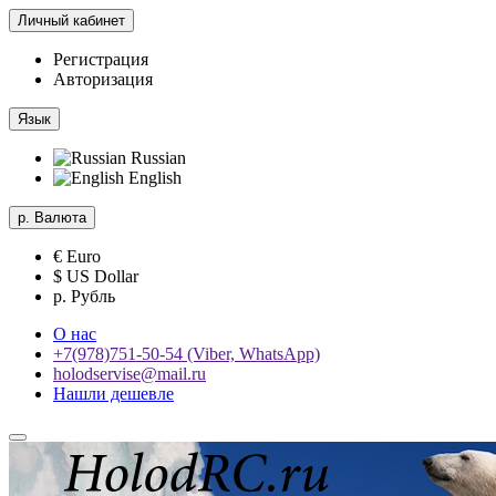
Личный кабинет
Регистрация
Авторизация
Язык
Russian
English
р.
Валюта
€ Euro
$ US Dollar
р. Рубль
О нас
+7(978)751-50-54 (Viber, WhatsApp)
holodservise@mail.ru
Нашли дешевле