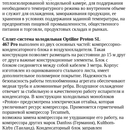
теплоизолированной холодильной камере, для поддержания
необходимого температурного режима во внутреннем объеме
и служит для охлаждения, замораживания продукции, ее
хранения в условиях поддержания заданной температуры, на
предприятиях пищевой промышленности, общественного
питания и торговли, продуктовых складах и рынках.
Сплит-система холодильная Optiline Proton SL
467 Pro
выполнен из двух основных частей: компрессорно-
конденсаторного блока и воздухоохладителя. Такая
конструкция позволяет размещать на расстоянии до 15 м друг
от друга важные конструкционные элементы. Блок с
блоком соединяется между собой кабелем 3 метра. Корпус
изготовлен из оцинкованного стального листа, имеет
дополнительное полимерное покрытие. Надежность и
безопасность работы теплообменника агрегата обеспечивают
медная труба и алюминиевые ребра. Воздушное охлаждение
отвечает за стабильную и качественную работу испарителя и
конденсатора. В конструкции холодильных моноблоков
«Proton» предусмотрена электрическая оттайка, которая
увеличивает ресурс компрессора. Применяется герметичный
поршневой компрессор Tecumseh,
возможна замена компрессора не ухудшающие его работу, на
компрессора других марок Danfoss (Германия), Kulthorn-
Kirby (Таиланд). Конденсаторный блок заправлен