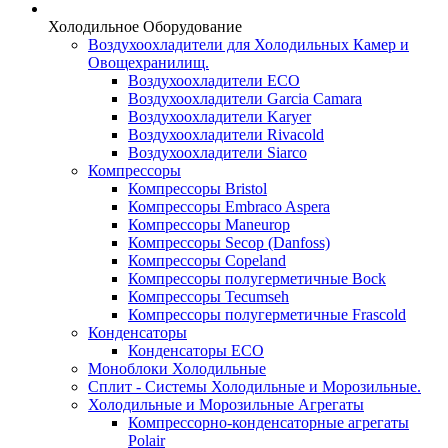
Холодильное Оборудование
Воздухоохладители для Холодильных Камер и
Овощехранилищ.
Воздухоохладители ECO
Воздухоохладители Garcia Camara
Воздухоохладители Karyer
Воздухоохладители Rivacold
Воздухоохладители Siarco
Компрессоры
Компрессоры Bristol
Компрессоры Embraco Aspera
Компрессоры Maneurop
Компрессоры Secop (Danfoss)
Компрессоры Copeland
Компрессоры полугерметичные Bock
Компрессоры Tecumseh
Компрессоры полугерметичные Frascold
Конденсаторы
Конденсаторы ECO
Моноблоки Холодильные
Сплит - Системы Холодильные и Морозильные.
Холодильные и Морозильные Агрегаты
Компрессорно-конденсаторные агрегаты
Polair