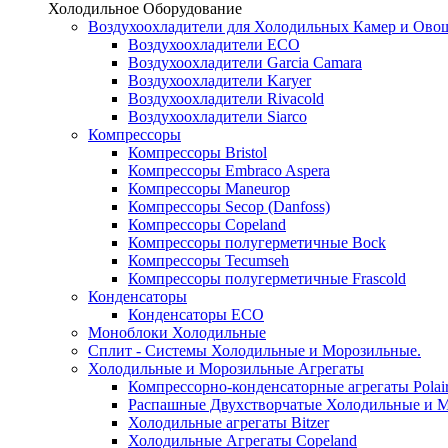
Холодильное Оборудование
Воздухоохладители для Холодильных Камер и Ово
Воздухоохладители ECO
Воздухоохладители Garcia Camara
Воздухоохладители Karyer
Воздухоохладители Rivacold
Воздухоохладители Siarco
Компрессоры
Компрессоры Bristol
Компрессоры Embraco Aspera
Компрессоры Maneurop
Компрессоры Secop (Danfoss)
Компрессоры Copeland
Компрессоры полугерметичные Bock
Компрессоры Tecumseh
Компрессоры полугерметичные Frascold
Конденсаторы
Конденсаторы ECO
Моноблоки Холодильные
Сплит - Системы Холодильные и Морозильные.
Холодильные и Морозильные Агрегаты
Компрессорно-конденсаторные агрегаты Polai
Распашные Двухстворчатые Холодильные и М
Холодильные агрегаты Bitzer
Холодильные Агрегаты Copeland