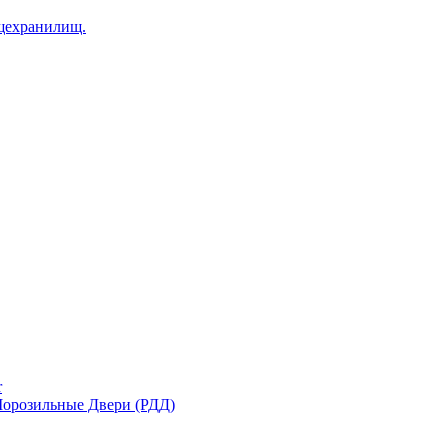
щехранилищ.
r
орозильные Двери (РДД)