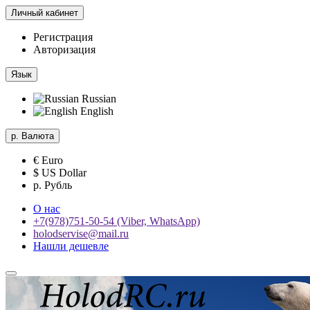
Личный кабинет
Регистрация
Авторизация
Язык
Russian
English
р.
Валюта
€ Euro
$ US Dollar
р. Рубль
О нас
+7(978)751-50-54 (Viber, WhatsApp)
holodservise@mail.ru
Нашли дешевле