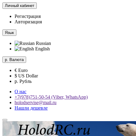
Личный кабинет
Регистрация
Авторизация
Язык
Russian
English
р.
Валюта
€ Euro
$ US Dollar
р. Рубль
О нас
+7(978)751-50-54 (Viber, WhatsApp)
holodservise@mail.ru
Нашли дешевле