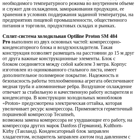
необходимого температурного режима во внутреннем объеме
и служит для охлаждения, замораживания продукции, ее
хранения в условиях поддержания заданной температуры, на
предприятиях пищевой промышленности, общественного
питания и торговли, продуктовых складах и рынках.
Сплит-система холодильная Optiline Proton SM 484
Pro
выполнен из двух основных частей: компрессорно-
конденсаторного блока и воздухоохладителя. Такая
конструкция позволяет размещать на расстоянии до 15 м друг
от друга важные конструкционные элементы. Блок с
блоком соединяется между собой кабелем 3 метра. Корпус
изготовлен из оцинкованного стального листа, имеет
дополнительное полимерное покрытие. Надежность и
безопасность работы теплообменника агрегата обеспечивают
медная труба и алюминиевые ребра. Воздушное охлаждение
отвечает за стабильную и качественную работу испарителя и
конденсатора. В конструкции холодильных моноблоков
«Proton» предусмотрена электрическая оттайка, которая
увеличивает ресурс компрессора. Применяется герметичный
поршневой компрессор Tecumseh,
возможна замена компрессора не ухудшающие его работу, на
компрессора других марок Danfoss (Германия), Kulthorn-
Kirby (Таиланд). Конденсаторный блок заправлен
хладагентом, испаритель заправлен азотом под давлением с