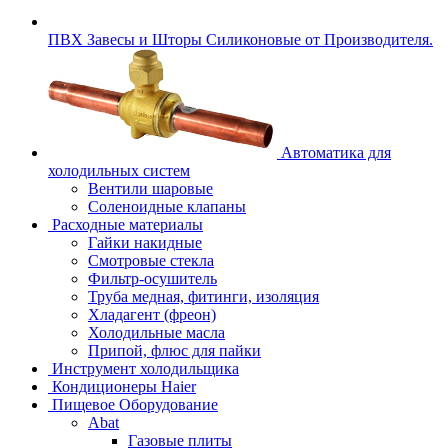
ПВХ Завесы и Шторы Силиконовые от Производителя.
Автоматика для
холодильных систем
Вентили шаровые
Соленоидные клапаны
Расходные материалы
Гайки накидные
Смотровые стекла
Фильтр-осушитель
Труба медная, фитинги, изоляция
Хладагент (фреон)
Холодильные масла
Припой, флюс для пайки
Инструмент холодильщика
Кондиционеры Haier
Пищевое Оборудование
Abat
Газовые плиты