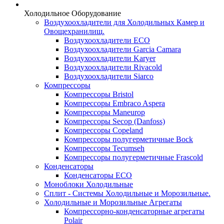
Холодильное Оборудование
Воздухоохладители для Холодильных Камер и
Овощехранилищ.
Воздухоохладители ECO
Воздухоохладители Garcia Camara
Воздухоохладители Karyer
Воздухоохладители Rivacold
Воздухоохладители Siarco
Компрессоры
Компрессоры Bristol
Компрессоры Embraco Aspera
Компрессоры Maneurop
Компрессоры Secop (Danfoss)
Компрессоры Copeland
Компрессоры полугерметичные Bock
Компрессоры Tecumseh
Компрессоры полугерметичные Frascold
Конденсаторы
Конденсаторы ECO
Моноблоки Холодильные
Сплит - Системы Холодильные и Морозильные.
Холодильные и Морозильные Агрегаты
Компрессорно-конденсаторные агрегаты
Polair