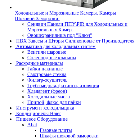
Холодильные и Морозильные Камеры. Камеры
Шоковой Заморозки.
Сэндвич Панели ППУ\PIR для Холодильных и
Морозильных Камер.
Овощехранилища под "Ключ"
ПВХ Завесы и Шторы Силиконовые от Производителя.
Автоматика для холодильных систем
Вентили шаровые
Соленоидные клапаны
Расходные материалы
Гайки накидные
Смотровые стекла
Фильтр-осушитель
Труба медная, фитинги, изоляция
Хладагент (фреон)
Холодильные масла
Припой, флюс для пайки
Инструмент холодильщика
Кондиционеры Haier
Пищевое Оборудование
Abat
Газовые плиты
Шкафы шоковой заморозки