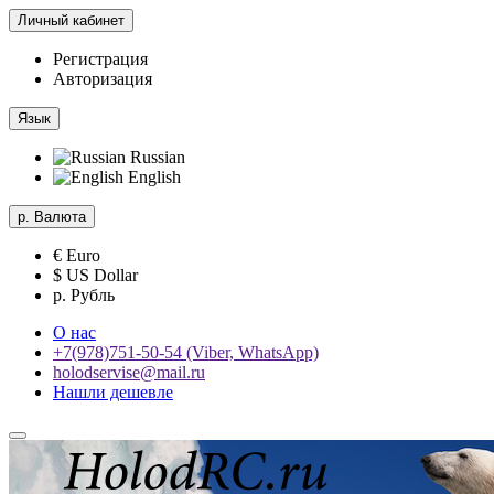
Личный кабинет
Регистрация
Авторизация
Язык
Russian
English
р.
Валюта
€ Euro
$ US Dollar
р. Рубль
О нас
+7(978)751-50-54 (Viber, WhatsApp)
holodservise@mail.ru
Нашли дешевле