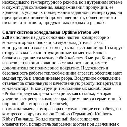
необходимого температурного режима во внутреннем объеме
и служит для охлаждения, замораживания продукции, ее
хранения в условиях поддержания заданной температуры, на
предприятиях пищевой промышленности, общественного
питания и торговли, продуктовых складах и рынках.
Сплит-система холодильная Optiline Proton SM
228
выполнен из двух основных частей: компрессорно-
конденсаторного блока и воздухоохладителя. Такая
конструкция позволяет размещать на расстоянии до 15 м друг
от друга важные конструкционные элементы. Блок с
блоком соединяется между собой кабелем 3 метра. Корпус
изготовлен из оцинкованного стального листа, имеет
дополнительное полимерное покрытие. Надежность и
безопасность работы теплообменника агрегата обеспечивают
медная труба и алюминиевые ребра. Воздушное охлаждение
отвечает за стабильную и качественную работу испарителя и
конденсатора. В конструкции холодильных моноблоков
«Proton» предусмотрена электрическая оттайка, которая
увеличивает ресурс компрессора. Применяется герметичный
поршневой компрессор Tecumseh,
возможна замена компрессора не ухудшающие его работу, на
компрессора других марок Danfoss (Германия), Kulthorn-
Kirby (Таиланд). Конденсаторный блок заправлен
хладагентом, испаритель заправлен азотом под давлением с