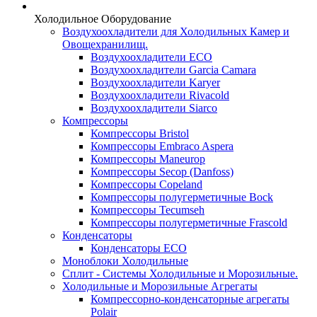
Холодильное Оборудование
Воздухоохладители для Холодильных Камер и
Овощехранилищ.
Воздухоохладители ECO
Воздухоохладители Garcia Camara
Воздухоохладители Karyer
Воздухоохладители Rivacold
Воздухоохладители Siarco
Компрессоры
Компрессоры Bristol
Компрессоры Embraco Aspera
Компрессоры Maneurop
Компрессоры Secop (Danfoss)
Компрессоры Copeland
Компрессоры полугерметичные Bock
Компрессоры Tecumseh
Компрессоры полугерметичные Frascold
Конденсаторы
Конденсаторы ECO
Моноблоки Холодильные
Сплит - Системы Холодильные и Морозильные.
Холодильные и Морозильные Агрегаты
Компрессорно-конденсаторные агрегаты
Polair