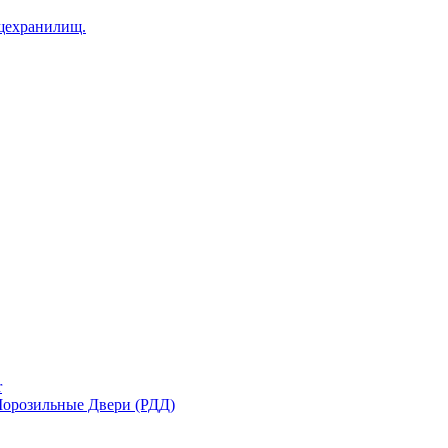
щехранилищ.
r
орозильные Двери (РДД)