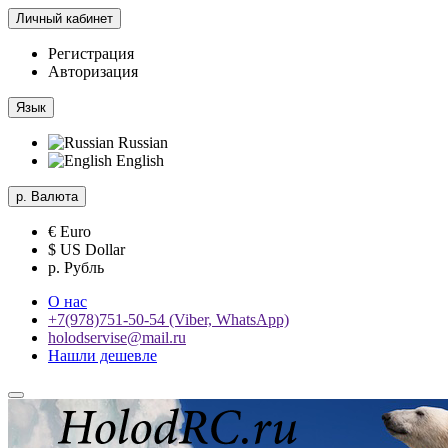
Личный кабинет
Регистрация
Авторизация
Язык
Russian
English
р.
Валюта
€ Euro
$ US Dollar
р. Рубль
О нас
+7(978)751-50-54 (Viber, WhatsApp)
holodservise@mail.ru
Нашли дешевле