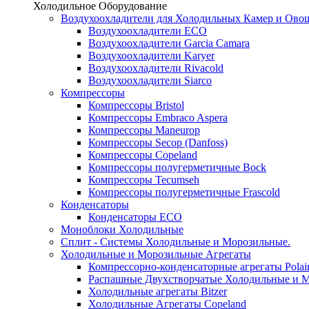
Холодильное Оборудование
Воздухоохладители для Холодильных Камер и Ово
Воздухоохладители ECO
Воздухоохладители Garcia Camara
Воздухоохладители Karyer
Воздухоохладители Rivacold
Воздухоохладители Siarco
Компрессоры
Компрессоры Bristol
Компрессоры Embraco Aspera
Компрессоры Maneurop
Компрессоры Secop (Danfoss)
Компрессоры Copeland
Компрессоры полугерметичные Bock
Компрессоры Tecumseh
Компрессоры полугерметичные Frascold
Конденсаторы
Конденсаторы ECO
Моноблоки Холодильные
Сплит - Системы Холодильные и Морозильные.
Холодильные и Морозильные Агрегаты
Компрессорно-конденсаторные агрегаты Polai
Распашные Двухстворчатые Холодильные и М
Холодильные агрегаты Bitzer
Холодильные Агрегаты Copeland