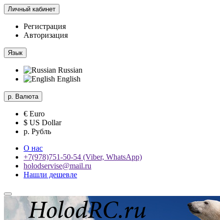
Личный кабинет
Регистрация
Авторизация
Язык
Russian
English
р.
Валюта
€ Euro
$ US Dollar
р. Рубль
О нас
+7(978)751-50-54 (Viber, WhatsApp)
holodservise@mail.ru
Нашли дешевле