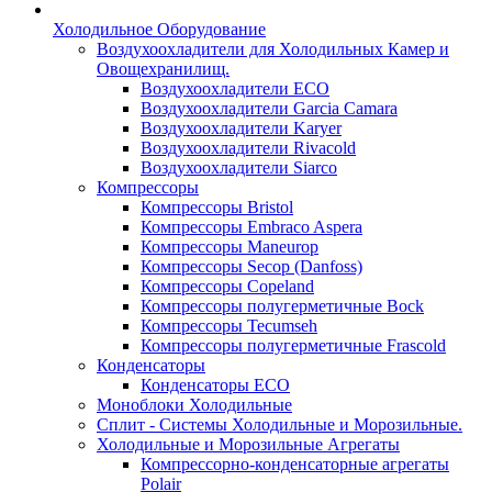
Холодильное Оборудование
Воздухоохладители для Холодильных Камер и
Овощехранилищ.
Воздухоохладители ECO
Воздухоохладители Garcia Camara
Воздухоохладители Karyer
Воздухоохладители Rivacold
Воздухоохладители Siarco
Компрессоры
Компрессоры Bristol
Компрессоры Embraco Aspera
Компрессоры Maneurop
Компрессоры Secop (Danfoss)
Компрессоры Copeland
Компрессоры полугерметичные Bock
Компрессоры Tecumseh
Компрессоры полугерметичные Frascold
Конденсаторы
Конденсаторы ECO
Моноблоки Холодильные
Сплит - Системы Холодильные и Морозильные.
Холодильные и Морозильные Агрегаты
Компрессорно-конденсаторные агрегаты
Polair