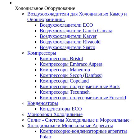
Холодильное Оборудование
Воздухоохладители для Холодильных Камер и
Овощехранилищ.
Воздухоохладители ECO
Воздухоохладители Garcia Camara
Воздухоохладители Karyer
Воздухоохладители Rivacold
Воздухоохладители Siarco
Компрессоры
Компрессоры Bristol
Компрессоры Embraco Aspera
Компрессоры Maneurop
Компрессоры Secop (Danfoss)
Компрессоры Copeland
Компрессоры полугерметичные Bock
Компрессоры Tecumseh
Компрессоры полугерметичные Frascold
Конденсаторы
Конденсаторы ECO
Моноблоки Холодильные
Сплит - Системы Холодильные и Морозильные.
Холодильные и Морозильные Агрегаты
Компрессорно-конденсаторные агрегаты
Polair