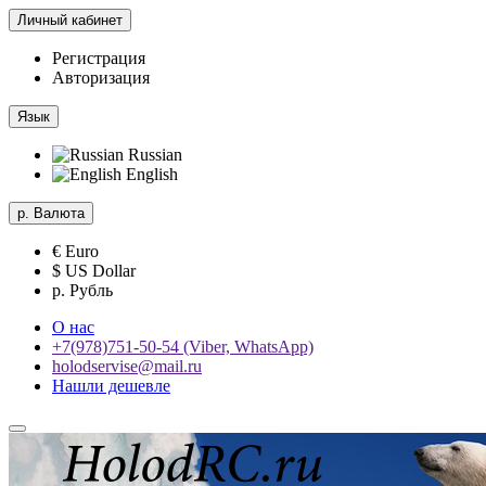
Личный кабинет
Регистрация
Авторизация
Язык
Russian
English
р.
Валюта
€ Euro
$ US Dollar
р. Рубль
О нас
+7(978)751-50-54 (Viber, WhatsApp)
holodservise@mail.ru
Нашли дешевле