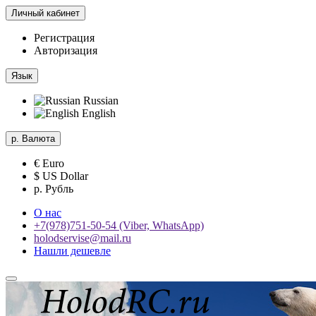
Личный кабинет
Регистрация
Авторизация
Язык
Russian
English
р.
Валюта
€ Euro
$ US Dollar
р. Рубль
О нас
+7(978)751-50-54 (Viber, WhatsApp)
holodservise@mail.ru
Нашли дешевле