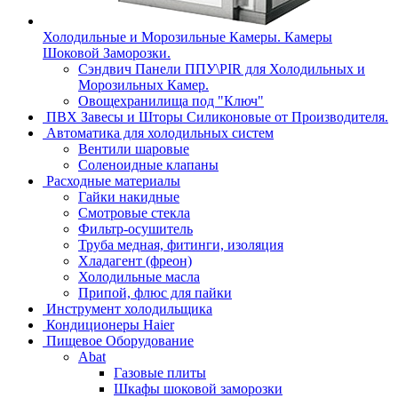
Холодильные и Морозильные Камеры. Камеры
Шоковой Заморозки.
Сэндвич Панели ППУ\PIR для Холодильных и
Морозильных Камер.
Овощехранилища под "Ключ"
ПВХ Завесы и Шторы Силиконовые от Производителя.
Автоматика для холодильных систем
Вентили шаровые
Соленоидные клапаны
Расходные материалы
Гайки накидные
Смотровые стекла
Фильтр-осушитель
Труба медная, фитинги, изоляция
Хладагент (фреон)
Холодильные масла
Припой, флюс для пайки
Инструмент холодильщика
Кондиционеры Haier
Пищевое Оборудование
Abat
Газовые плиты
Шкафы шоковой заморозки