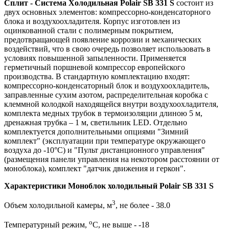
Сплит - Система Холодильная Polair SB 331 S
состоит из
двух основных элементов: компрессорно-конденсаторного
блока и воздухоохладителя. Корпус изготовлен из
оцинкованной стали с полимерным покрытием,
предотвращающей появление коррозии и механических
воздействий, что в свою очередь позволяет использовать в
условиях повышенной запыленности. Применяется
герметичный поршневой компрессор европейского
производства. В стандартную комплектацию входят:
компрессорно-конденсаторный блок и воздухоохладитель,
заправленные сухим азотом, распределительная коробка с
клеммной колодкой находящейся внутри воздухоохладителя,
комплекта медных трубок в термоизоляции длиною 5 м,
дренажная трубка – 1 м, светильник LED. Отдельно
комплектуется дополнительными опциями "Зимний
комплект" (эксплуатации при температуре окружающего
воздуха до -10°С) и "Пульт дистанционного управления"
(размещения панели управления на некотором расстоянии от
моноблока), комплект "датчик движения и геркон".
Характеристики Моноблок холодильный Polair SB 331 S
3
Объем холодильной камеры, м
, не более - 38.0
о
Температурный режим,
С, не выше - -18