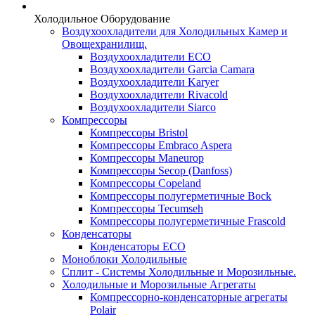
Холодильное Оборудование
Воздухоохладители для Холодильных Камер и
Овощехранилищ.
Воздухоохладители ECO
Воздухоохладители Garcia Camara
Воздухоохладители Karyer
Воздухоохладители Rivacold
Воздухоохладители Siarco
Компрессоры
Компрессоры Bristol
Компрессоры Embraco Aspera
Компрессоры Maneurop
Компрессоры Secop (Danfoss)
Компрессоры Copeland
Компрессоры полугерметичные Bock
Компрессоры Tecumseh
Компрессоры полугерметичные Frascold
Конденсаторы
Конденсаторы ECO
Моноблоки Холодильные
Сплит - Системы Холодильные и Морозильные.
Холодильные и Морозильные Агрегаты
Компрессорно-конденсаторные агрегаты
Polair