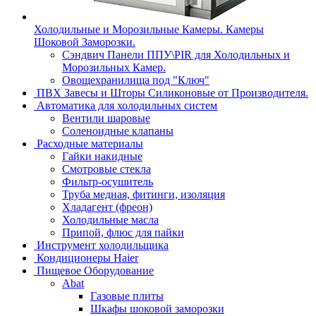
Холодильные и Морозильные Камеры. Камеры
Шоковой Заморозки.
Сэндвич Панели ППУ\PIR для Холодильных и
Морозильных Камер.
Овощехранилища под "Ключ"
ПВХ Завесы и Шторы Силиконовые от Производителя.
Автоматика для холодильных систем
Вентили шаровые
Соленоидные клапаны
Расходные материалы
Гайки накидные
Смотровые стекла
Фильтр-осушитель
Труба медная, фитинги, изоляция
Хладагент (фреон)
Холодильные масла
Припой, флюс для пайки
Инструмент холодильщика
Кондиционеры Haier
Пищевое Оборудование
Abat
Газовые плиты
Шкафы шоковой заморозки