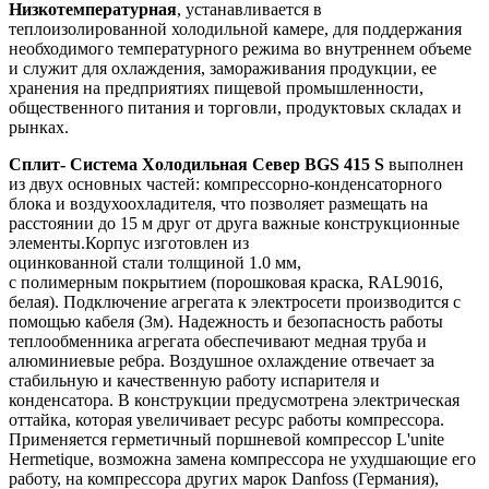
Низкотемпературная
, устанавливается в
теплоизолированной холодильной камере, для поддержания
необходимого температурного режима во внутреннем объеме
и служит для охлаждения, замораживания продукции, ее
хранения на предприятиях пищевой промышленности,
общественного питания и торговли, продуктовых складах и
рынках.
Сплит- Система Холодильная Север BGS 415 S
выполнен
из двух основных частей: компрессорно-конденсаторного
блока и воздухоохладителя, что позволяет размещать на
расстоянии до 15 м друг от друга важные конструкционные
элементы.Корпус изготовлен из
оцинкованной стали толщиной 1.0 мм,
с полимерным покрытием (порошковая краска, RAL9016,
белая). Подключение агрегата к электросети производится с
помощью кабеля (3м). Надежность и безопасность работы
теплообменника агрегата обеспечивают медная труба и
алюминиевые ребра. Воздушное охлаждение отвечает за
стабильную и качественную работу испарителя и
конденсатора. В конструкции предусмотрена электрическая
оттайка, которая увеличивает ресурс работы компрессора.
Применяется герметичный поршневой компрессор L'unite
Hermetique, возможна замена компрессора не ухудшающие его
работу, на компрессора других марок Danfoss (Германия),