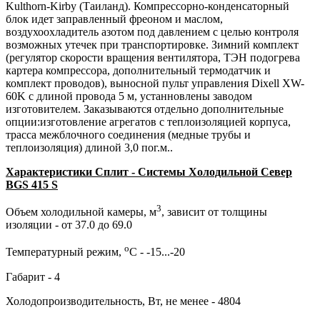
Kulthorn-Kirby (Таиланд). Компрессорно-конденсаторный
блок идет заправленный фреоном и маслом,
воздухоохладитель азотом под давлением с целью контроля
возможных утечек при транспортировке. Зимний комплект
(регулятор скорости вращения вентилятора, ТЭН подогрева
картера компрессора, дополнительный термодатчик и
комплект проводов), выносной пульт управления Dixell XW-
60K с длиной провода 5 м, устанновлены заводом
изготовителем. Заказываются отдельно дополнительные
опции:изготовление агрегатов с теплоизоляцией корпуса,
трасса межблочного соединения (медные трубы и
теплоизоляция) длиной 3,0 пог.м..
Характеристики Сплит - Системы Холодильной Север
BGS 415 S
3
Объем холодильной камеры, м
, зависит от толщины
изоляции - от 37.0 до 69.0
о
Температурный режим,
С - -15...-20
Габарит - 4
Холодопроизводительность, Вт, не менее - 4804