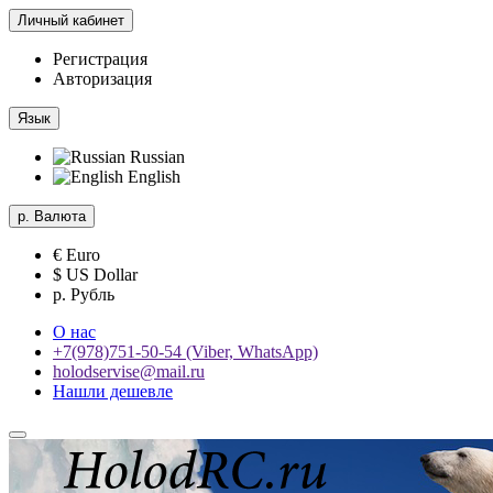
Личный кабинет
Регистрация
Авторизация
Язык
Russian
English
р.
Валюта
€ Euro
$ US Dollar
р. Рубль
О нас
+7(978)751-50-54 (Viber, WhatsApp)
holodservise@mail.ru
Нашли дешевле