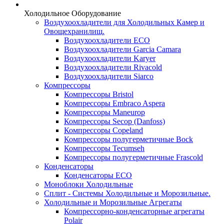
Холодильное Оборудование
Воздухоохладители для Холодильных Камер и
Овощехранилищ.
Воздухоохладители ECO
Воздухоохладители Garcia Camara
Воздухоохладители Karyer
Воздухоохладители Rivacold
Воздухоохладители Siarco
Компрессоры
Компрессоры Bristol
Компрессоры Embraco Aspera
Компрессоры Maneurop
Компрессоры Secop (Danfoss)
Компрессоры Copeland
Компрессоры полугерметичные Bock
Компрессоры Tecumseh
Компрессоры полугерметичные Frascold
Конденсаторы
Конденсаторы ECO
Моноблоки Холодильные
Сплит - Системы Холодильные и Морозильные.
Холодильные и Морозильные Агрегаты
Компрессорно-конденсаторные агрегаты
Polair