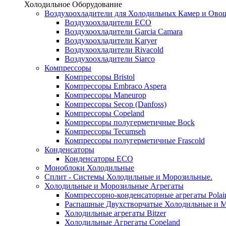
Холодильное Оборудование
Воздухоохладители для Холодильных Камер и Ово
Воздухоохладители ECO
Воздухоохладители Garcia Camara
Воздухоохладители Karyer
Воздухоохладители Rivacold
Воздухоохладители Siarco
Компрессоры
Компрессоры Bristol
Компрессоры Embraco Aspera
Компрессоры Maneurop
Компрессоры Secop (Danfoss)
Компрессоры Copeland
Компрессоры полугерметичные Bock
Компрессоры Tecumseh
Компрессоры полугерметичные Frascold
Конденсаторы
Конденсаторы ECO
Моноблоки Холодильные
Сплит - Системы Холодильные и Морозильные.
Холодильные и Морозильные Агрегаты
Компрессорно-конденсаторные агрегаты Polai
Распашные Двухстворчатые Холодильные и М
Холодильные агрегаты Bitzer
Холодильные Агрегаты Copeland