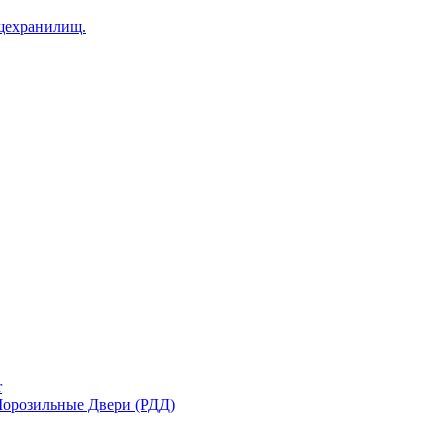
щехранилищ.
r
орозильные Двери (РДД)