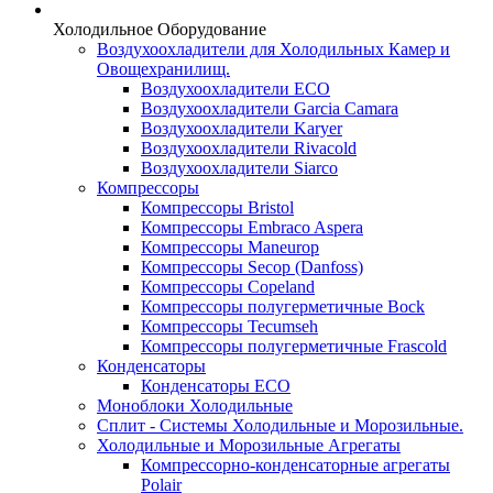
Холодильное Оборудование
Воздухоохладители для Холодильных Камер и
Овощехранилищ.
Воздухоохладители ECO
Воздухоохладители Garcia Camara
Воздухоохладители Karyer
Воздухоохладители Rivacold
Воздухоохладители Siarco
Компрессоры
Компрессоры Bristol
Компрессоры Embraco Aspera
Компрессоры Maneurop
Компрессоры Secop (Danfoss)
Компрессоры Copeland
Компрессоры полугерметичные Bock
Компрессоры Tecumseh
Компрессоры полугерметичные Frascold
Конденсаторы
Конденсаторы ECO
Моноблоки Холодильные
Сплит - Системы Холодильные и Морозильные.
Холодильные и Морозильные Агрегаты
Компрессорно-конденсаторные агрегаты
Polair