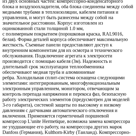
из двух основных частей: компрессорно-конденсаторного
блока и воздухоохладителя, оба блока соединены между собой
медными трубами в теплоизоляции, кабелем питания и
управления, и могут быть разнесены между собой на
значительное расстоянии. Корпус изготовлен из
оцинкованной стали толщиной 1.0 мм,
с полимерным покрытием (порошковая краска, RAL9016,
белая). Форма деталей корпуса обеспечивает максимальную
жесткость. Съемные панели предоставляют доступ к
внутренним компонентам для их осмотра и технического
обслуживания. Подключение агрегата к электросети
производится с помощью кабеля (3м). Надежность и
длительный срок эксплуатации теплообменника
обеспечивают медная труба и алюминиевые
ребра. Холодильная сплит-система оснащена следующими
элементами: интегрированным, многофункциональным
электронным управлением, монитором, отвечающим за
контроль перепада напряжения и перекоса фаз, безопасную
работу электрических элементов (предусмотрен для моделей
3-го габарита), системой защиты по высокому и низкому
давлениям с датчиками автоматического отключения и
включения. Применяется герметичный поршневой
компрессор L'unite Hermetique, возможна замена компрессора
не ухудшающие его работу, на компрессора других марок
Danfoss (Германия), Kulthorn-Kirby (Таиланд). Компрессорно-