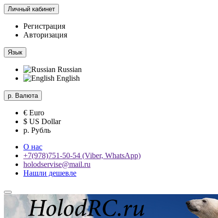
Личный кабинет
Регистрация
Авторизация
Язык
Russian
English
р.
Валюта
€ Euro
$ US Dollar
р. Рубль
О нас
+7(978)751-50-54 (Viber, WhatsApp)
holodservise@mail.ru
Нашли дешевле