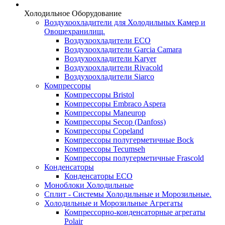
Холодильное Оборудование
Воздухоохладители для Холодильных Камер и
Овощехранилищ.
Воздухоохладители ECO
Воздухоохладители Garcia Camara
Воздухоохладители Karyer
Воздухоохладители Rivacold
Воздухоохладители Siarco
Компрессоры
Компрессоры Bristol
Компрессоры Embraco Aspera
Компрессоры Maneurop
Компрессоры Secop (Danfoss)
Компрессоры Copeland
Компрессоры полугерметичные Bock
Компрессоры Tecumseh
Компрессоры полугерметичные Frascold
Конденсаторы
Конденсаторы ECO
Моноблоки Холодильные
Сплит - Системы Холодильные и Морозильные.
Холодильные и Морозильные Агрегаты
Компрессорно-конденсаторные агрегаты
Polair