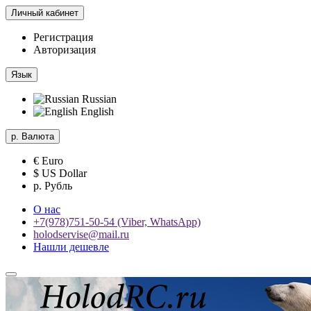
Личный кабинет
Регистрация
Авторизация
Язык
Russian
English
р.
Валюта
€ Euro
$ US Dollar
р. Рубль
О нас
+7(978)751-50-54 (Viber, WhatsApp)
holodservise@mail.ru
Нашли дешевле