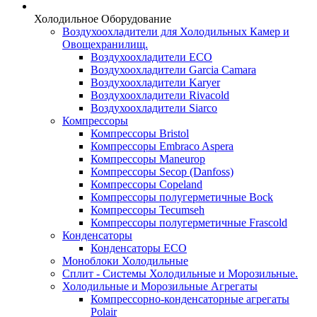
Холодильное Оборудование
Воздухоохладители для Холодильных Камер и
Овощехранилищ.
Воздухоохладители ECO
Воздухоохладители Garcia Camara
Воздухоохладители Karyer
Воздухоохладители Rivacold
Воздухоохладители Siarco
Компрессоры
Компрессоры Bristol
Компрессоры Embraco Aspera
Компрессоры Maneurop
Компрессоры Secop (Danfoss)
Компрессоры Copeland
Компрессоры полугерметичные Bock
Компрессоры Tecumseh
Компрессоры полугерметичные Frascold
Конденсаторы
Конденсаторы ECO
Моноблоки Холодильные
Сплит - Системы Холодильные и Морозильные.
Холодильные и Морозильные Агрегаты
Компрессорно-конденсаторные агрегаты
Polair