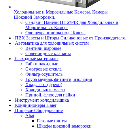
Холодильные и Морозильные Камеры. Камеры
Шоковой Заморозки.
Сэндвич Панели ППУ\PIR для Холодильных и
Морозильных Камер.
Овощехранилища под "Ключ"
ПВХ Завесы и Шторы Силиконовые от Производителя.
Автоматика для холодильных систем
Вентили шаровые
Соленоидные клапаны
Расходные материалы
Гайки накидные
Смотровые стекла
Фильтр-осушитель
Труба медная, фитинги, изоляция
Хладагент (фреон)
Холодильные масла
Припой, флюс для пайки
Инструмент холодильщика
Кондиционеры Haier
Пищевое Оборудование
Abat
Газовые плиты
Шкафы шоковой заморозки