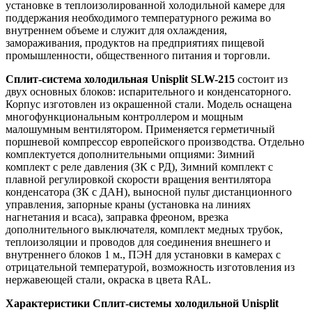
установке в теплоизолированной холодильной камере для
поддержания необходимого температурного режима во
внутреннем объеме и служит для охлаждения,
замораживания, продуктов на предприятиях пищевой
промышленности, общественного питания и торговли.
Сплит-система холодильная Unisplit SLW-215
состоит из
двух основных блоков: испарительного и конденсаторного.
Корпус изготовлен из окрашенной стали. Модель оснащена
многофункциональным контроллером и мощным
малошумным вентилятором. Применяется герметичный
поршневой компрессор европейского производства. Отдельно
комплектуется дополнительными опциями: Зимний
комплект с реле давления (ЗК с РД), Зимний комплект с
плавной регулировкой скорости вращения вентилятора
конденсатора (ЗК с ДАН), выносной пульт дистанционного
управления, запорные краны (установка на линиях
нагнетания и всаса), заправка фреоном, врезка
дополнительного выключателя, комплект медных трубок,
теплоизоляции и проводов для соединения внешнего и
внутреннего блоков 1 м., ПЭН для установки в камерах с
отрицательной температурой, возможность изготовления из
нержавеющей стали, окраска в цвета RAL.
Характеристики Сплит-системы холодильной Unisplit