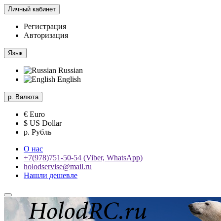
Личный кабинет
Регистрация
Авторизация
Язык
Russian
English
р.
Валюта
€ Euro
$ US Dollar
р. Рубль
О нас
+7(978)751-50-54 (Viber, WhatsApp)
holodservise@mail.ru
Нашли дешевле