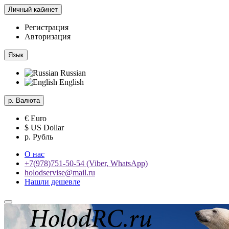
Личный кабинет
Регистрация
Авторизация
Язык
Russian
English
р.
Валюта
€ Euro
$ US Dollar
р. Рубль
О нас
+7(978)751-50-54 (Viber, WhatsApp)
holodservise@mail.ru
Нашли дешевле