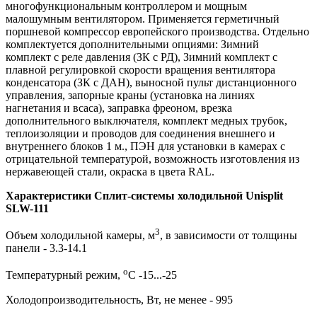
многофункциональным контроллером и мощным
малошумным вентилятором. Применяется герметичный
поршневой компрессор европейского производства. Отдельно
комплектуется дополнительными опциями: Зимний
комплект с реле давления (ЗК с РД), Зимний комплект с
плавной регулировкой скорости вращения вентилятора
конденсатора (ЗК с ДАН), выносной пульт дистанционного
управления, запорные краны (установка на линиях
нагнетания и всаса), заправка фреоном, врезка
дополнительного выключателя, комплект медных трубок,
теплоизоляции и проводов для соединения внешнего и
внутреннего блоков 1 м., ПЭН для установки в камерах с
отрицательной температурой, возможность изготовления из
нержавеющей стали, окраска в цвета RAL.
Характеристики Сплит-системы холодильной Unisplit
SLW-111
3
Объем холодильной камеры, м
, в зависимости от толщины
панели - 3.3-14.1
о
Температурный режим,
С -15...-25
Холодопроизводительность, Вт, не менее - 995