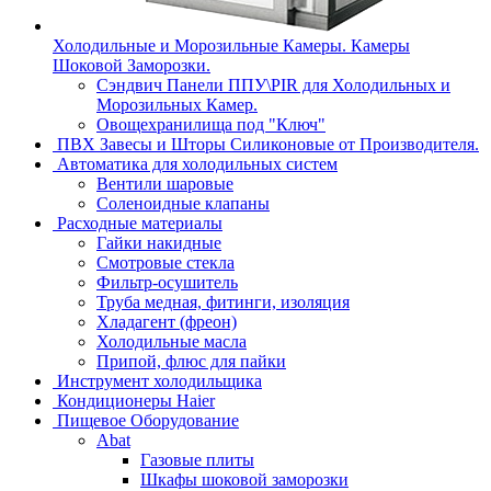
Холодильные и Морозильные Камеры. Камеры
Шоковой Заморозки.
Сэндвич Панели ППУ\PIR для Холодильных и
Морозильных Камер.
Овощехранилища под "Ключ"
ПВХ Завесы и Шторы Силиконовые от Производителя.
Автоматика для холодильных систем
Вентили шаровые
Соленоидные клапаны
Расходные материалы
Гайки накидные
Смотровые стекла
Фильтр-осушитель
Труба медная, фитинги, изоляция
Хладагент (фреон)
Холодильные масла
Припой, флюс для пайки
Инструмент холодильщика
Кондиционеры Haier
Пищевое Оборудование
Abat
Газовые плиты
Шкафы шоковой заморозки