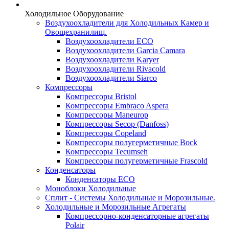
Холодильное Оборудование
Воздухоохладители для Холодильных Камер и
Овощехранилищ.
Воздухоохладители ECO
Воздухоохладители Garcia Camara
Воздухоохладители Karyer
Воздухоохладители Rivacold
Воздухоохладители Siarco
Компрессоры
Компрессоры Bristol
Компрессоры Embraco Aspera
Компрессоры Maneurop
Компрессоры Secop (Danfoss)
Компрессоры Copeland
Компрессоры полугерметичные Bock
Компрессоры Tecumseh
Компрессоры полугерметичные Frascold
Конденсаторы
Конденсаторы ECO
Моноблоки Холодильные
Сплит - Системы Холодильные и Морозильные.
Холодильные и Морозильные Агрегаты
Компрессорно-конденсаторные агрегаты
Polair