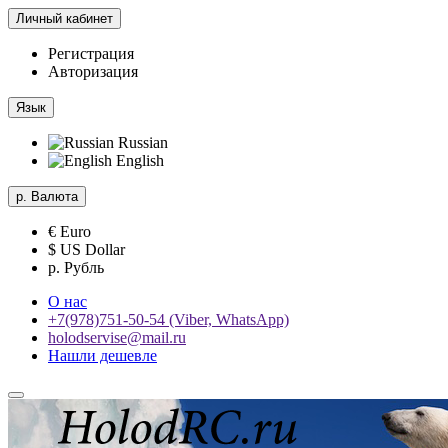
Личный кабинет
Регистрация
Авторизация
Язык
Russian
English
р.
Валюта
€ Euro
$ US Dollar
р. Рубль
О нас
+7(978)751-50-54 (Viber, WhatsApp)
holodservise@mail.ru
Нашли дешевле