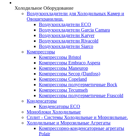
Холодильное Оборудование
Воздухоохладители для Холодильных Камер и
Овощехранилищ.
Воздухоохладители ECO
Воздухоохладители Garcia Camara
Воздухоохладители Karyer
Воздухоохладители Rivacold
Воздухоохладители Siarco
Компрессоры
Компрессоры Bristol
Компрессоры Embraco Aspera
Компрессоры Maneurop
Компрессоры Secop (Danfoss)
Компрессоры Copeland
Компрессоры полугерметичные Bock
Компрессоры Tecumseh
Компрессоры полугерметичные Frascold
Конденсаторы
Конденсаторы ECO
Моноблоки Холодильные
Сплит - Системы Холодильные и Морозильные.
Холодильные и Морозильные Агрегаты
Компрессорно-конденсаторные агрегаты
Polair