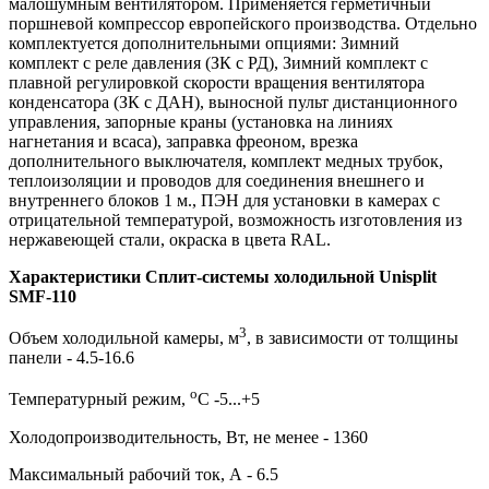
малошумным вентилятором. Применяется герметичный
поршневой компрессор европейского производства. Отдельно
комплектуется дополнительными опциями: Зимний
комплект с реле давления (ЗК с РД), Зимний комплект с
плавной регулировкой скорости вращения вентилятора
конденсатора (ЗК с ДАН), выносной пульт дистанционного
управления, запорные краны (установка на линиях
нагнетания и всаса), заправка фреоном, врезка
дополнительного выключателя, комплект медных трубок,
теплоизоляции и проводов для соединения внешнего и
внутреннего блоков 1 м., ПЭН для установки в камерах с
отрицательной температурой, возможность изготовления из
нержавеющей стали, окраска в цвета RAL.
Характеристики Сплит-системы холодильной Unisplit
SMF-110
3
Объем холодильной камеры, м
, в зависимости от толщины
панели - 4.5-16.6
о
Температурный режим,
С -5...+5
Холодопроизводительность, Вт, не менее - 1360
Максимальный рабочий ток, А - 6.5