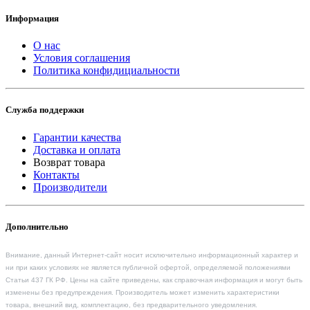
Информация
О нас
Условия соглашения
Политика конфидициальности
Служба поддержки
Гарантии качества
Доставка и оплата
Возврат товара
Контакты
Производители
Дополнительно
Внимание, данный Интернет-сайт носит исключительно информационный характер и
ни при каких условиях не является публичной офертой, определяемой положениями
Статьи 437 ГК РФ. Цены на сайте приведены, как справочная информация и могут быть
изменены без предупреждения. Производитель может изменить характеристики
товара, внешний вид, комплектацию, без предварительного уведомления.