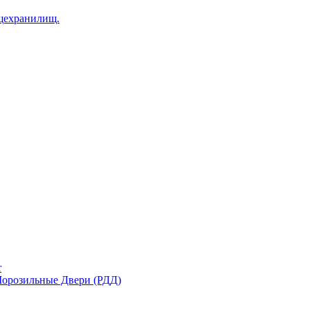
щехранилищ.
r
орозильные Двери (РДД)