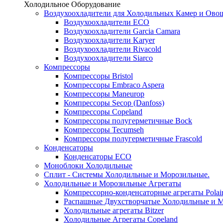
Холодильное Оборудование
Воздухоохладители для Холодильных Камер и Ово
Воздухоохладители ECO
Воздухоохладители Garcia Camara
Воздухоохладители Karyer
Воздухоохладители Rivacold
Воздухоохладители Siarco
Компрессоры
Компрессоры Bristol
Компрессоры Embraco Aspera
Компрессоры Maneurop
Компрессоры Secop (Danfoss)
Компрессоры Copeland
Компрессоры полугерметичные Bock
Компрессоры Tecumseh
Компрессоры полугерметичные Frascold
Конденсаторы
Конденсаторы ECO
Моноблоки Холодильные
Сплит - Системы Холодильные и Морозильные.
Холодильные и Морозильные Агрегаты
Компрессорно-конденсаторные агрегаты Polai
Распашные Двухстворчатые Холодильные и М
Холодильные агрегаты Bitzer
Холодильные Агрегаты Copeland