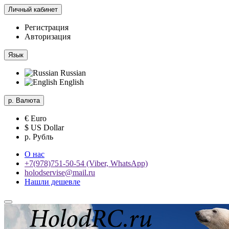
Личный кабинет
Регистрация
Авторизация
Язык
Russian
English
р.
Валюта
€ Euro
$ US Dollar
р. Рубль
О нас
+7(978)751-50-54 (Viber, WhatsApp)
holodservise@mail.ru
Нашли дешевле