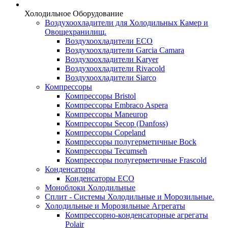
Холодильное Оборудование
Воздухоохладители для Холодильных Камер и
Овощехранилищ.
Воздухоохладители ECO
Воздухоохладители Garcia Camara
Воздухоохладители Karyer
Воздухоохладители Rivacold
Воздухоохладители Siarco
Компрессоры
Компрессоры Bristol
Компрессоры Embraco Aspera
Компрессоры Maneurop
Компрессоры Secop (Danfoss)
Компрессоры Copeland
Компрессоры полугерметичные Bock
Компрессоры Tecumseh
Компрессоры полугерметичные Frascold
Конденсаторы
Конденсаторы ECO
Моноблоки Холодильные
Сплит - Системы Холодильные и Морозильные.
Холодильные и Морозильные Агрегаты
Компрессорно-конденсаторные агрегаты
Polair