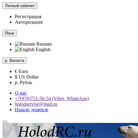
Личный кабинет
Регистрация
Авторизация
Язык
Russian
English
р.
Валюта
€ Euro
$ US Dollar
р. Рубль
О нас
+7(978)751-50-54 (Viber, WhatsApp)
holodservise@mail.ru
Нашли дешевле