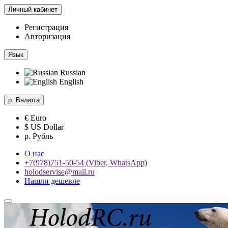
Личный кабинет
Регистрация
Авторизация
Язык
Russian
English
р.
Валюта
€ Euro
$ US Dollar
р. Рубль
О нас
+7(978)751-50-54 (Viber, WhatsApp)
holodservise@mail.ru
Нашли дешевле