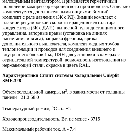
малошумным вентилятором. Применяется герметичный
поршневой компрессор европейского производства. Отдельно
комплектуется дополнительными опциями: Зимний
комплект с реле давления (ЗК с РД), Зимний комплект с
плавной регулировкой скорости вращения вентилятора
конденсатора (ЗК с ДАН), выносной пульт дистанционного
управления, запорные краны (установка на линиях
нагнетания и всаса), заправка фреоном, врезка
дополнительного выключателя, комплект медных трубок,
теплоизоляции и проводов для соединения внешнего и
внутреннего блоков 1 м., ПЭН для установки в камерах с
отрицательной температурой, возможность изготовления из
нержавеющей стали, окраска в цвета RAL.
Характеристики Сплит-системы холодильной Unisplit
SMF-328
3
Объем холодильной камеры, м
, в зависимости от толщины
панели - 21.0-58.0
о
Температурный режим,
С -5...+5
Холодопроизводительность, Вт, не менее - 3715
Максимальный рабочий ток, А - 7.4