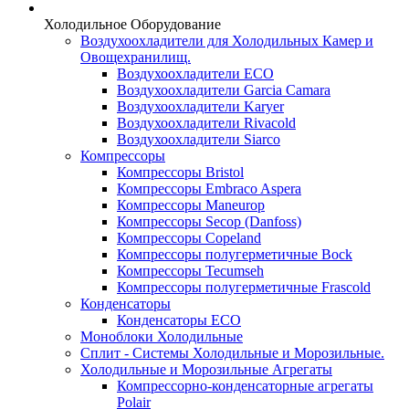
Холодильное Оборудование
Воздухоохладители для Холодильных Камер и
Овощехранилищ.
Воздухоохладители ECO
Воздухоохладители Garcia Camara
Воздухоохладители Karyer
Воздухоохладители Rivacold
Воздухоохладители Siarco
Компрессоры
Компрессоры Bristol
Компрессоры Embraco Aspera
Компрессоры Maneurop
Компрессоры Secop (Danfoss)
Компрессоры Copeland
Компрессоры полугерметичные Bock
Компрессоры Tecumseh
Компрессоры полугерметичные Frascold
Конденсаторы
Конденсаторы ECO
Моноблоки Холодильные
Сплит - Системы Холодильные и Морозильные.
Холодильные и Морозильные Агрегаты
Компрессорно-конденсаторные агрегаты
Polair