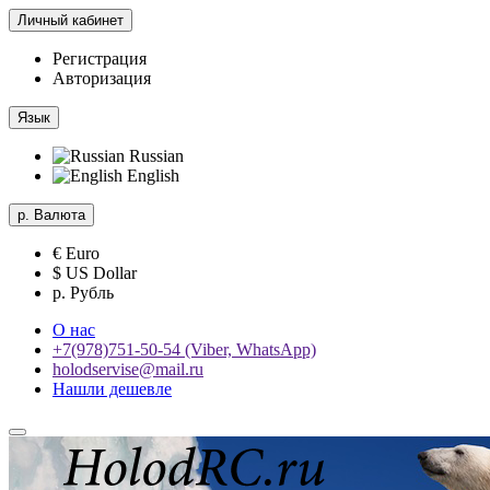
Личный кабинет
Регистрация
Авторизация
Язык
Russian
English
р.
Валюта
€ Euro
$ US Dollar
р. Рубль
О нас
+7(978)751-50-54 (Viber, WhatsApp)
holodservise@mail.ru
Нашли дешевле