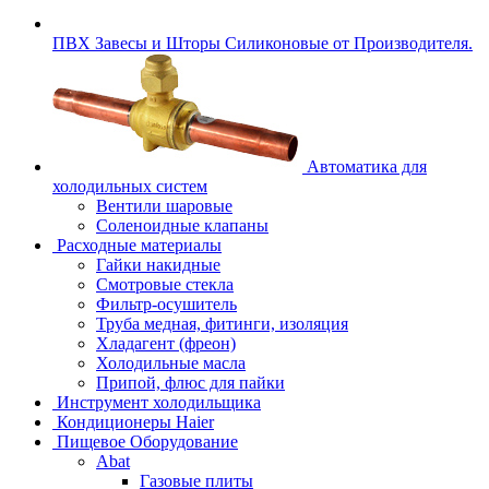
ПВХ Завесы и Шторы Силиконовые от Производителя.
Автоматика для
холодильных систем
Вентили шаровые
Соленоидные клапаны
Расходные материалы
Гайки накидные
Смотровые стекла
Фильтр-осушитель
Труба медная, фитинги, изоляция
Хладагент (фреон)
Холодильные масла
Припой, флюс для пайки
Инструмент холодильщика
Кондиционеры Haier
Пищевое Оборудование
Abat
Газовые плиты