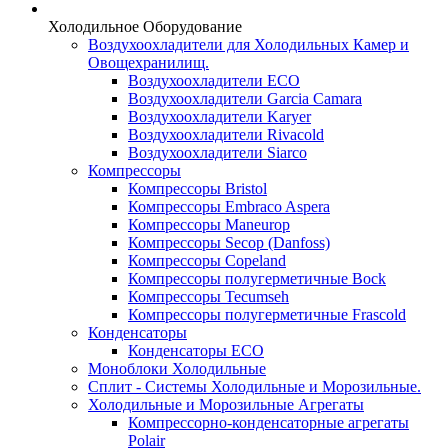
Холодильное Оборудование
Воздухоохладители для Холодильных Камер и
Овощехранилищ.
Воздухоохладители ECO
Воздухоохладители Garcia Camara
Воздухоохладители Karyer
Воздухоохладители Rivacold
Воздухоохладители Siarco
Компрессоры
Компрессоры Bristol
Компрессоры Embraco Aspera
Компрессоры Maneurop
Компрессоры Secop (Danfoss)
Компрессоры Copeland
Компрессоры полугерметичные Bock
Компрессоры Tecumseh
Компрессоры полугерметичные Frascold
Конденсаторы
Конденсаторы ECO
Моноблоки Холодильные
Сплит - Системы Холодильные и Морозильные.
Холодильные и Морозильные Агрегаты
Компрессорно-конденсаторные агрегаты
Polair