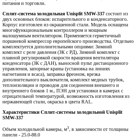
питания и торговли.
Сплит-система холодильная Unisplit SMW-337
состоит из
двух основных блоков: испарительного и конденсаторного.
Корпус изготовлен из окрашенной стали. Модель оснащена
многофункциональным контроллером и мощным
малошумным вентилятором. Применяется герметичный
поршневой компрессор европейского производства. Отдельно
комплектуется дополнительными опциями: Зимний
комплект с реле давления (ЗК с РД), Зимний комплект с
плавной регулировкой скорости вращения вентилятора
конденсатора (ЗК с ДАН), выносной пульт дистанционного
управления, запорные краны (установка на линиях
нагнетания и всаса), заправка фреоном, врезка
дополнительного выключателя, комплект медных трубок,
теплоизоляции и проводов для соединения внешнего и
внутреннего блоков 1 м., ПЭН для установки в камерах с
отрицательной температурой, возможность изготовления из
нержавеющей стали, окраска в цвета RAL.
Характеристики Сплит-системы холодильной Unisplit
SMW-337
3
Объем холодильной камеры, м
, в зависимости от толщины
панели - 25.0-88.0