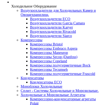
Холодильное Оборудование
Воздухоохладители для Холодильных Камер и
Овощехранилищ.
Воздухоохладители ECO
Воздухоохладители Garcia Camara
Воздухоохладители Karyer
Воздухоохладители Rivacold
Воздухоохладители Siarco
Компрессоры
Компрессоры Bristol
Компрессоры Embraco Aspera
Компрессоры Maneurop
Компрессоры Secop (Danfoss)
Компрессоры Copeland
Компрессоры полугерметичные Bock
Компрессоры Tecumseh
Компрессоры полугерметичные Frascold
Конденсаторы
Конденсаторы ECO
Моноблоки Холодильные
Сплит - Системы Холодильные и Морозильные.
Холодильные и Морозильные Агрегаты
Компрессорно-конденсаторные агрегаты
Polair