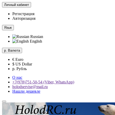
Личный кабинет
Регистрация
Авторизация
Язык
Russian
English
р.
Валюта
€ Euro
$ US Dollar
р. Рубль
О нас
+7(978)751-50-54 (Viber, WhatsApp)
holodservise@mail.ru
Нашли дешевле