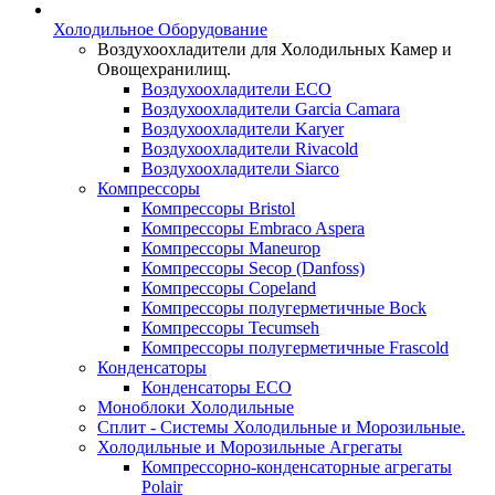
Холодильное Оборудование
Воздухоохладители для Холодильных Камер и
Овощехранилищ.
Воздухоохладители ECO
Воздухоохладители Garcia Camara
Воздухоохладители Karyer
Воздухоохладители Rivacold
Воздухоохладители Siarco
Компрессоры
Компрессоры Bristol
Компрессоры Embraco Aspera
Компрессоры Maneurop
Компрессоры Secop (Danfoss)
Компрессоры Copeland
Компрессоры полугерметичные Bock
Компрессоры Tecumseh
Компрессоры полугерметичные Frascold
Конденсаторы
Конденсаторы ECO
Моноблоки Холодильные
Сплит - Системы Холодильные и Морозильные.
Холодильные и Морозильные Агрегаты
Компрессорно-конденсаторные агрегаты
Polair