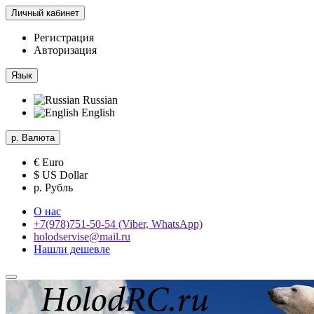
Личный кабинет
Регистрация
Авторизация
Язык
Russian
English
р.
Валюта
€ Euro
$ US Dollar
р. Рубль
О нас
+7(978)751-50-54 (Viber, WhatsApp)
holodservise@mail.ru
Нашли дешевле