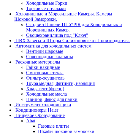
Холодильные Горки
Торговые стеллажи
Холодильные и Морозильные Камеры. Камеры
Шоковой Заморозки.
Сэндвич Панели ППУ\PIR для Холодильных и
Морозильных Камер.
Овощехранилища под "Ключ"
ПВХ Завесы и Шторы Силиконовые от Производителя.
Автоматика для холодильных систем
Вентили шаровые
Соленоидные клапаны
Расходные материалы
Гайки накидные
Смотровые стекла
Фильтр-осушитель
Труба медная, фитинги, изоляция
Хладагент (фреон)
Холодильные масла
Припой, флюс для пайки
Инструмент холодильщика
Кондиционеры Haier
Пищевое Оборудование
Abat
Газовые плиты
Шкафы шоковой заморозки