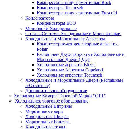
Компрессоры полугерметичные Bock
Компрессоры Tecumseh
Компрессоры полугерметичные Frascold
Конденсаторы
Конденсаторы ECO
Моноблоки Холодильные
Сплит - Системы Холодильные и Морозильные.
Холодильные и Морозильные Агрегаты
Компрессорно-конденсаторные агрегаты
Polair
Распашные Двухстворчатые Холодильные и
Морозильные Двери (РДД)
Холодильные агрегаты Bitzer
Холодильные Агрегаты Copeland
Холодильные агрегаты Tecumseh
Холодильные и Морозильные Двери (Распашные
и Откатные)
Дополнительное оборудование
Холодильные Камеры Торговой Марки "СТТ"
Холодильное торговое оборудование
Холодильные Витрины
Морозильные лари
Холодильные Шкафы
Морозильные Бонеты.
Холодильные столы