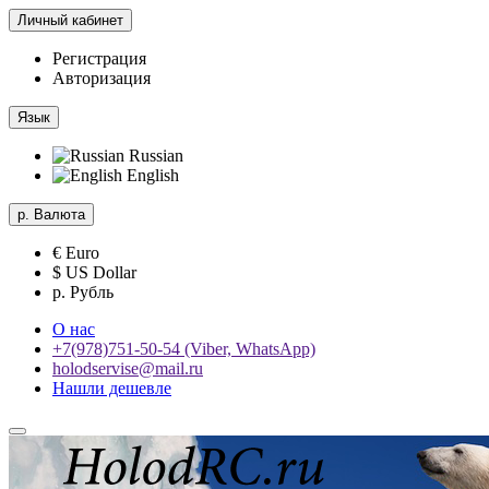
Личный кабинет
Регистрация
Авторизация
Язык
Russian
English
р.
Валюта
€ Euro
$ US Dollar
р. Рубль
О нас
+7(978)751-50-54 (Viber, WhatsApp)
holodservise@mail.ru
Нашли дешевле