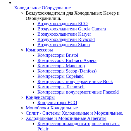
Холодильное Оборудование
Воздухоохладители для Холодильных Камер и
Овощехранилищ.
Воздухоохладители ECO
Воздухоохладители Garcia Camara
Воздухоохладители Karyer
Воздухоохладители Rivacold
Воздухоохладители Siarco
Компрессоры
Компрессоры Bristol
Компрессоры Embraco Aspera
Компрессоры Maneurop
Компрессоры Secop (Danfoss)
Компрессоры Copeland
Компрессоры полугерметичные Bock
Компрессоры Tecumseh
Компрессоры полугерметичные Frascold
Конденсаторы
Конденсаторы ECO
Моноблоки Холодильные
Сплит - Системы Холодильные и Морозильные.
Холодильные и Морозильные Агрегаты
Компрессорно-конденсаторные агрегаты
Polair