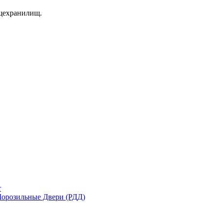
щехранилищ.
r
орозильные Двери (РДД)