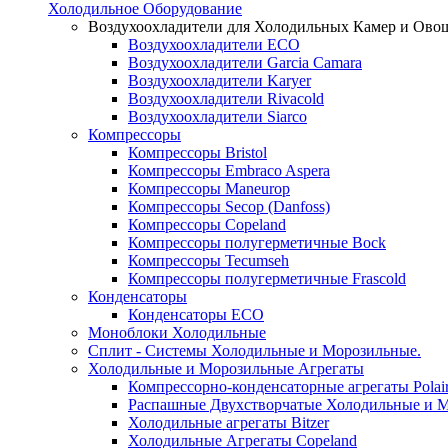
Холодильное Оборудование
Воздухоохладители для Холодильных Камер и Ово
Воздухоохладители ECO
Воздухоохладители Garcia Camara
Воздухоохладители Karyer
Воздухоохладители Rivacold
Воздухоохладители Siarco
Компрессоры
Компрессоры Bristol
Компрессоры Embraco Aspera
Компрессоры Maneurop
Компрессоры Secop (Danfoss)
Компрессоры Copeland
Компрессоры полугерметичные Bock
Компрессоры Tecumseh
Компрессоры полугерметичные Frascold
Конденсаторы
Конденсаторы ECO
Моноблоки Холодильные
Сплит - Системы Холодильные и Морозильные.
Холодильные и Морозильные Агрегаты
Компрессорно-конденсаторные агрегаты Polai
Распашные Двухстворчатые Холодильные и М
Холодильные агрегаты Bitzer
Холодильные Агрегаты Copeland