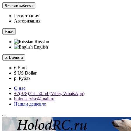
Личный кабинет
Регистрация
Авторизация
Язык
Russian
English
р.
Валюта
€ Euro
$ US Dollar
р. Рубль
О нас
+7(978)751-50-54 (Viber, WhatsApp)
holodservise@mail.ru
Нашли дешевле