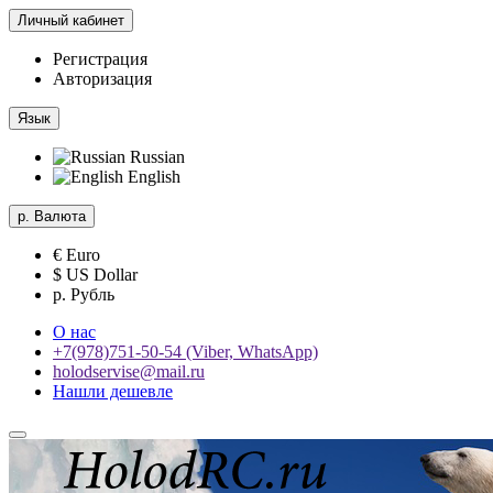
Личный кабинет
Регистрация
Авторизация
Язык
Russian
English
р.
Валюта
€ Euro
$ US Dollar
р. Рубль
О нас
+7(978)751-50-54 (Viber, WhatsApp)
holodservise@mail.ru
Нашли дешевле