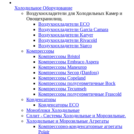
Холодильное Оборудование
Воздухоохладители для Холодильных Камер и
Овощехранилищ.
Воздухоохладители ECO
Воздухоохладители Garcia Camara
Воздухоохладители Karyer
Воздухоохладители Rivacold
Воздухоохладители Siarco
Компрессоры
Компрессоры Bristol
Компрессоры Embraco Aspera
Компрессоры Maneurop
Компрессоры Secop (Danfoss)
Компрессоры Copeland
Компрессоры полугерметичные Bock
Компрессоры Tecumseh
Компрессоры полугерметичные Frascold
Конденсаторы
Конденсаторы ECO
Моноблоки Холодильные
Сплит - Системы Холодильные и Морозильные.
Холодильные и Морозильные Агрегаты
Компрессорно-конденсаторные агрегаты
Polair